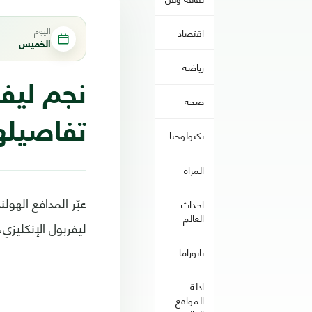
اليوم
اقتصاد
الخميس
رياضة
نجم ليفر
صحه
تفاصيله
تكنولوجيا
المراة
عبّر المدافع الهو
احداث
العالم
ليفربول الإنكليزي
بانوراما
ادلة
المواقع