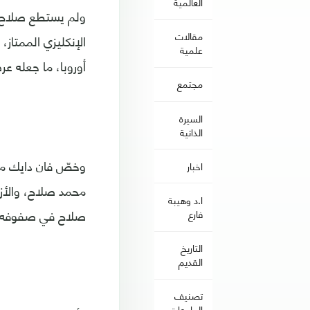
العالمية
ولم يستطع صلاح مم
مقالات
الإنكليزي الممتاز
علمية
أوروبا، ما جعله عر
مجتمع
السيرة
الذاتية
وخصّ فان دايك موق
اخبار
محمد صلاح، والأزمة
ا.د وهيبة
صلاح في صفوفه، ال
فارع
التاريخ
القديم
تصنيف
الجامعات