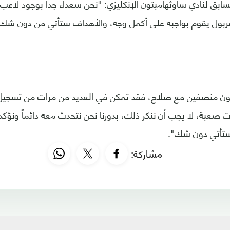
سابق لنادي ساوثهامبتون الإنكليزي: "نحن سعداء جداً بوجود لا
فربول يقوم بواجبه على أكمل وجه، والأهداف ستأتي من دون شك"
 نكون منصفين مع صلاح، فقد تمكن في العديد من مرات من تسجيل 
صعبة، لا يجب أن ننكر ذلك، بدورنا نحن نتحدث معه دائماً ونؤك
ستأتي دون شك".
مشاركة: