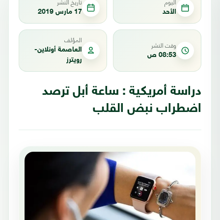
اليوم
تاريخ النشر
الأحد
17 مارس 2019
المؤلف
وقت النشر
العاصمة أونلاين-
08:53 ص
رويترز
دراسة أمريكية : ساعة أبل ترصد
اضطراب نبض القلب