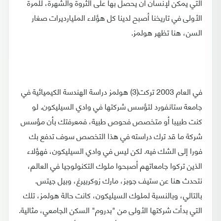
التي يمكن لإنسان أن يحصل بها على الثروة والشهرة، للمرة
الأولى في تاريخنا أصبح لدينا كل هؤلاء المليارديرات صغار
السن، هنا تظهر هولمز.
في العام 2003 تركت(3) هولمز دراسة الهندسة الكيميائية في
جامعة ستانفورد لتؤسس شركتها في وادي السيليكون. لو
كنت طبيبا أو متخصص فحوص طبية، فمعرفتك بأن مؤسس
شركة ما قد ترك دراسته في هذا التخصص سوف تدفع بك
فورا إلى الشك فيه. لكن ليس في وادي السيليكون، فهؤلاء
الذين تركوا جامعاتهم أصبحوا ملوك التكنولوجيا في العالم،
نتحدث هنا عن ستيف جوبز، مارك زوكربيرغ، وبيل جيتس.
بالتالي، وبالنسبة لملوك السيليكون، كانت حالة هولمز، تلك
التي بدأت شركتها الأولى من "بدروم" السكن الجامعي، مثالية.