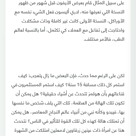
على سبيل المثال قام بعرض الآيفون قبل شهور من ظهور
النسخة التي نعرفها منه، لاري أليسون فعل الشيء نفسه مع
الأوراكل، النسخة الأولى كانت غير كاملة وذات مشكلات
واحتاجت إلى تفاعل مع العملاء كي تكتمل، أما بالنسبة لعالم
الطب، فالأمر مختلف.
لكن على الرغم مما حدث، فإن البعض ما زال يتعجب: كيف
استمر كل ذلك مسافة 15 سنة؟ كيف استمر المستثمرون في
قناعاتهم بأن هولمز تتحدث عن أشياء حقيقية؟ هل يمكن أن
تكون تلك الهالة من العظمة، تلك التي يلف شخص ما نفسها
بها، فيبدو وكأنه نبي من أنبياء عالم النجاح المعاصر، هل يمكن
أن تمتلك هالة كهذه كل تلك القوة للتأثير في الناس؟ نتحدث
هنا عن امرأة ذات عينين زرقاوين لامعتين امتلكت من الشهرة