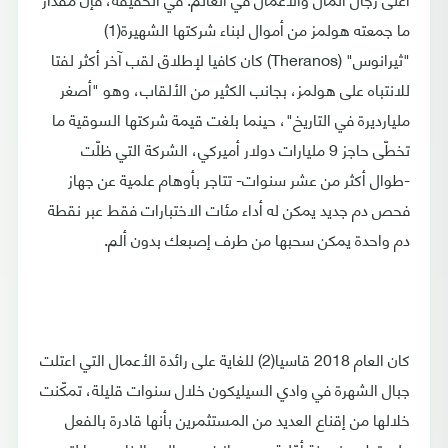
ما جمعته هولمز من أموال لبناء شركتها الشهيرة(1)
"ثيرانوس" (Theranos) كان كافيا لإطلاق لقب آخر أكثر لفتا
للانتباه على هولمز، بجانب الكثير من الألقاب، وهو "أصغر
مليارديرة في التاريخ"، حينما بلغت قيمة شركتها السوقية ما
تخطّى حاجز 9 مليارات دولار أميركي، الشركة التي ظلّت
-طوال أكثر من عشر سنوات- تتاجر بأوهام علمية عن جهاز
فحص دم جديد يمكن له أداء مئات الاختبارات فقط عبر نقطة
دم واحدة يمكن سحبها من طرف إصبعك بدون ألم.
كان العام 2018 قاسيا(2) للغاية على رائدة الأعمال التي اعتلت
جبال الشهرة في وادي السيليكون خلال سنوات قليلة، تمكّنت
خلالها من إقناع العديد من المستثمرين بأنها قادرة بالفعل