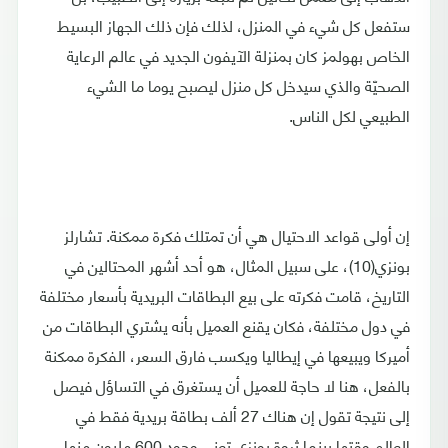
ستفعل كل شيء في المنزل، لذلك فإن ذلك الجهاز البسيط
الخاص بهولمز كان بمنزلة الآيفون الجديد في عالم الرعاية
الصحيّة والذي سيدخل كل منزل ليصبح يوما ما الشيء
الطبيعي لكل الناس.
إن أولى قواعد الاحتيال هي أن تمتلك فكرة ممكنة. تشارلز
بونزي(10)، على سبيل المثال، هو أحد أشهر المحتالين في
التاريخ، قامت فكرته على بيع البطاقات البريدية بأسعار مختلفة
في دول مختلفة، فكان يقنع العميل بأنه يشتري البطاقات من
أميركا ويبيعها في إيطاليا ويكسب فارق السعر، الفكرة ممكنة
بالفعل، هنا لا حاجة للعميل أن يستغرق في التساؤل فيصل
إلى نتيجة تقول إن هناك 27 ألف بطاقة بريدية فقط في
العالم وقتها بينما ثروة بونزي تعني وجود 600 مليون منها،