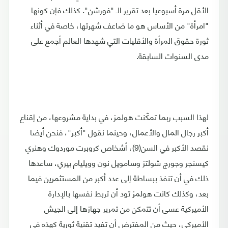
الأقل مرة أسبوعيا بعد تقرير الـ "فورشن". كذلك فإن كونها
"امرأة" من الأساس هو ما ضاعف شهرتها، خاصة في أثناء
ثورة حقوق المرأة والأقليات التي شهدها العالم أجمع على
مدى السنوات السابقة.
لهذا السبب ربما تمكّنت هولمز، في بداية مشروعها، من إقناع
أكبر رجال المال والأعمال، وحينما نقول "أكبر"، فنحن أيضا
نقصد الأكبر في السن(9)، أشخاص كروبرت موردوك وهنري
كيسنجر وجورج شولتز وسامويل نون وويليام بيري، ساعدها
ذلك في أن تنفذ ببساطة إلى عدد أكبر من المستثمرين فيما
بعد، وكذلك كانت هولمز تود أن تربط نفسها بالإدارة
الأميركية عسى أن تتمكن من تمرير جهازها إلى الجيش
الأميركي، حيث من المفترض أن تفيد تقنية ثورية كهذه في