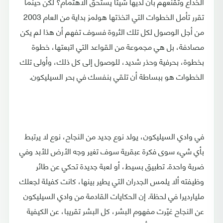
الخداع وتقنعهم بأن لديها شيئا يستحق الاهتمام؟ لكن حينما
تقرر تأمل الخطوات التي اتخذتها هولمز بداية من العام 2003
من أجل الوصول لكل تلك الثروة فسوف تفهم أن هذا لم يكن
مصادفة، بل هي مجموعة من القواعد التي اتبعتها، خطوة
بخطوة، بحرفية وحذر شديد، للوصول إلى كل ذلك، وأولى تلك
الخطوات هو ببساطة أن تلقي بنفسك في بحر السيليكون.
في وادي السيليكون، يولد نوع جديد من النجاح، نوع لا يرتبط
بأي شيء سوى فكرة عبقرية سوف تغير وجه الأرض للأبد وفي
ضربة واحدة. تطبيق بسيط، أو لعبة جديدة تحكي عن طائر
وظيفته ألا يلمس الجدران التي يطير بينها، كانت كفيلة لجعلك
مليارديرا في لحظة. إن الحكايات القادمة من وادي السيليكون
عن النجاح غيّرت مفهوم البشر، كل البشر تقريبا، عن الكيفية