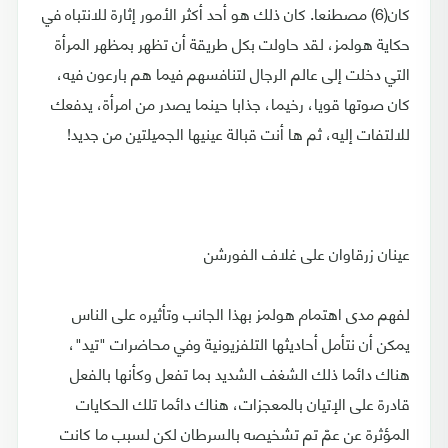
كان(6) مصطنعا. كان ذلك هو أحد أكثر الأمور إثارة للانتباه في
حكاية هولمز، لقد حاولت بكل طريقة أن تظهر بمظهر المرأة
التي دخلت إلى عالم الرجال لتنافسهم فيما هم بارعون فيه،
كان صوتها قويا، رخيما، جذابا حينما يصدر من امرأة، يدفعك
للالتفات إليه، ثم ها أنت قبالة عينيها الجميلتين من جديد!
عينان زرقاوان على غلاف الفورشن
لفهم مدى اهتمام هولمز بهذا الجانب وتأثيره على الناس
يمكن أن نتأمل أحاديثها التلفزيونية وفي محاضرات "تيد"،
هناك دائما ذلك الشغف الشديد بما تفعل وكأنها بالفعل
قادرة على الإتيان بالمعجزات، هناك دائما تلك الحكايات
المؤثرة عن عمّ تم تشخيصه بالسرطان لكن لسبب ما كانت