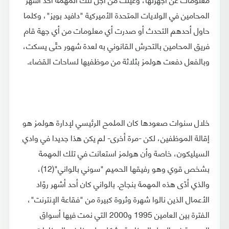
المحامين في الولايات المتحدة الأميركية "دافيد بويز"، وكلما
حاول أحدهم التحدث أو صدرت أي معلومات من أي جهة قام
فريق المحامين بالتحرش القانوني به لعدة شهور حتّى يسكت،
وبالفعل دفعت هولمز بثلاثة من موظفيها لساحات القضاء.
خلال سنوات صعودها كان الملمح الرئيسي لإدارة هولمز هو
إقالة الموظفين، لكن -مرة أخرى- لم يكن هذا جديدا في وادي
السيليكون، خاصة وأن هولمز استعانت في تلك المهمة
بشخص قوي وهو رفيقها الحميم "سوني بالواني"(12)،
والذي أدّى هذه المهمة بنجاح. بالواني كان أحد أشهر روّاد
الأعمال الذين نالوا شهرة وثروة كبيرة من "فقاعة الإنترنت"،
الفترة بين العامين 1995 و2000 التي نمت فيها أسواق