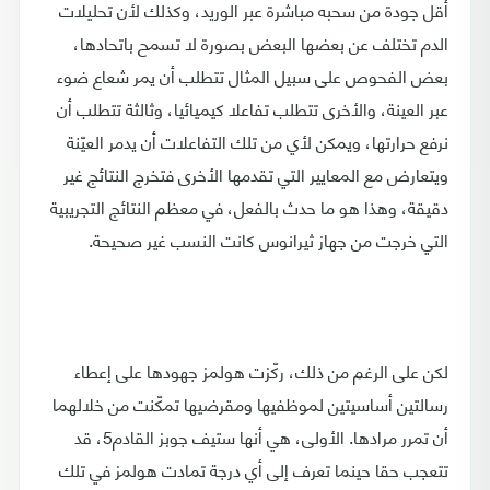
أقل جودة من سحبه مباشرة عبر الوريد، وكذلك لأن تحليلات
الدم تختلف عن بعضها البعض بصورة لا تسمح باتحادها،
بعض الفحوص على سبيل المثال تتطلب أن يمر شعاع ضوء
عبر العينة، والأخرى تتطلب تفاعلا كيميائيا، وثالثة تتطلب أن
نرفع حرارتها، ويمكن لأي من تلك التفاعلات أن يدمر العيّنة
ويتعارض مع المعايير التي تقدمها الأخرى فتخرج النتائج غير
دقيقة، وهذا هو ما حدث بالفعل، في معظم النتائج التجريبية
التي خرجت من جهاز ثيرانوس كانت النسب غير صحيحة.
لكن على الرغم من ذلك، ركّزت هولمز جهودها على إعطاء
رسالتين أساسيتين لموظفيها ومقرضيها تمكّنت من خلالهما
أن تمرر مرادها. الأولى، هي أنها ستيف جوبز القادم5، قد
تتعجب حقا حينما تعرف إلى أي درجة تمادت هولمز في تلك