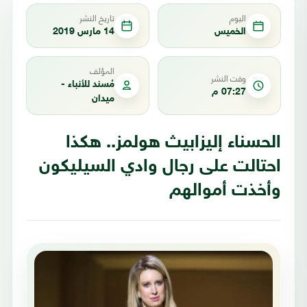
اليوم
تاريخ النشر
الخميس
14 مارس 2019
المؤلف
وقت النشر
مُسند للأنباء -
07:27 م
ميدان
الحسناء إليزابيث هولمز.. هكذا
احتالت على رجال وادي السيليكون
وأخذت أموالهم