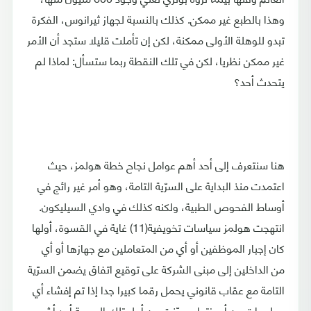
وهذا بالطبع غير ممكن. كذلك بالنسبة لجهاز ثيرانوس، الفكرة
تبدو للوهلة الأولى ممكنة، لكن إن تأملت قليلا ستجد أن الأمر
غير ممكن نظريا، لكن في تلك النقطة ربما ستسأل: لماذا لم
يتحدث أحد؟
هنا سنتعرف إلى أحد أهم عوامل نجاح خطة هولمز، حيث
اعتمدت منذ البداية على السرّية التامة، وهو أمر غير رائج في
أوساط الفحوص الطبية، ولكنه كذلك في وادي السيليكون.
انتهجت هولمز سياسات تخويفية(11) غاية في القسوة، أولها
كان إجبار الموظفين أو أي من المتعاملين مع جهازها أو أي
من الداخلين إلى مبنى الشركة على توقيع اتفاق يضمن السرّية
التامة مع عقاب قانوني يحمل رقما كبيرا جدا إذا تم إفشاء أي
معلومات عن أجهزتها، وعيّنت من أجل تلك المهمة أحد أشهر