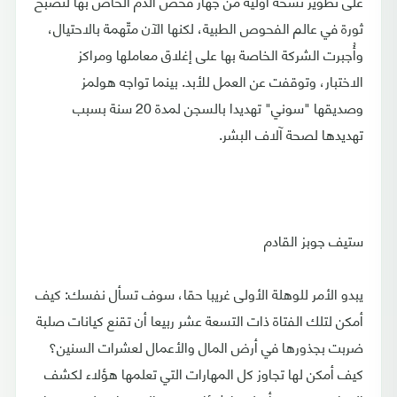
على تطوير نسخة أوّلية من جهاز فحص الدم الخاص بها لتصبح
ثورة في عالم الفحوص الطبية، لكنها الآن متّهمة بالاحتيال،
وأُجبرت الشركة الخاصة بها على إغلاق معاملها ومراكز
الاختبار، وتوقفت عن العمل للأبد. بينما تواجه هولمز
وصديقها "سوني" تهديدا بالسجن لمدة 20 سنة بسبب
تهديدها لصحة آلاف البشر.
ستيف جوبز القادم
يبدو الأمر للوهلة الأولى غريبا حقا، سوف تسأل نفسك: كيف
أمكن لتلك الفتاة ذات التسعة عشر ربيعا أن تقنع كيانات صلبة
ضربت بجذورها في أرض المال والأعمال لعشرات السنين؟
كيف أمكن لها تجاوز كل المهارات التي تعلمها هؤلاء لكشف