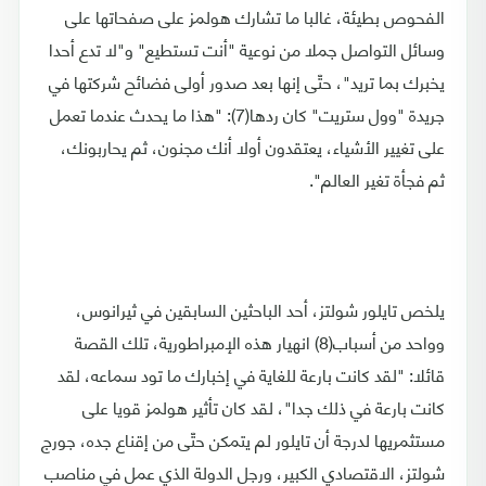
الفحوص بطيئة، غالبا ما تشارك هولمز على صفحاتها على
وسائل التواصل جملا من نوعية "أنت تستطيع" و"لا تدع أحدا
يخبرك بما تريد"، حتّى إنها بعد صدور أولى فضائح شركتها في
جريدة "وول ستريت" كان ردها(7): "هذا ما يحدث عندما تعمل
على تغيير الأشياء، يعتقدون أولا أنك مجنون، ثم يحاربونك،
ثم فجأة تغير العالم".
يلخص تايلور شولتز، أحد الباحثين السابقين في ثيرانوس،
وواحد من أسباب(8) انهيار هذه الإمبراطورية، تلك القصة
قائلا: "لقد كانت بارعة للغاية في إخبارك ما تود سماعه، لقد
كانت بارعة في ذلك جدا"، لقد كان تأثير هولمز قويا على
مستثمريها لدرجة أن تايلور لم يتمكن حتّى من إقناع جده، جورج
شولتز، الاقتصادي الكبير، ورجل الدولة الذي عمل في مناصب