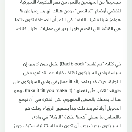
مجموعة من المهتمين بالأمر، من دفع الحكومة الأميركية
لتقصّي أوضاع "ثيرانوس"، ومن هناك انهارت إمبراطورية
هولمز شيئا فشيئا. اللافت في الأمر أن الصحافة تكون دائما
هي القشّة التي تقصم ظهر البعير في عمليات احتيال كتلك.
في كتابه "دم فاسد" (Bad blood) يقول جون كاريرو إن
سياسة وادي السيليكون تختلف قليلا عما قد تعهده في
التجارة، حيث قد يعتمد رائد الأعمال في وادي السيليكون على
طريقة "اكذب حتّى تفعلها" (fake it till you make it)، وهو
هنا لا يخدعك بالمعنى المفهوم، لكن الفكرة هي أن تجمع
التمويل أولا ثم بعد ذلك تبدأ بتحقيق الرؤية، وذلك هو
بالأساس ما يعطي أهمية لفكرة "الرؤية" في وادي
السيليكون، بحيث يجب أن تكون دائما استثنائية، ستيف جوبز