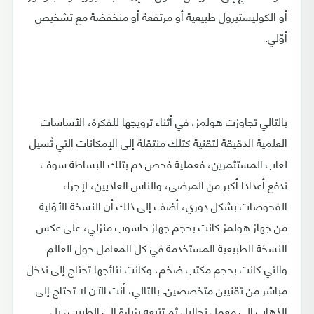
أو الكوليستيرول طبيعية أو مرتفعة أو منخفضة مع تشخيص
أوّلي.
بالتالي تجاوزت هولمز، في أثناء ترويجها للفكرة، الأساسات
العلمية الدقيقة لتقنية كتلك منتقلة إلى الإمكانات التي تُسيل
لعاب المستثمرين، فعملية فحص دم بتلك البساطة سوف
تدفع أعدادا أكبر من المرضى، والناس العاديين، لإجراء
الفحوصات بشكل دوري، أضف إلى ذلك أن النسخة الأوّلية
من جهاز هولمز كانت بحجم جهاز حاسوب منزلي، على عكس
النسخة الطبيعية المستخدمة في كل المعامل حول العالم
والتي كانت بحجم مكتب ضخم، وكانت نتائجها تحتاج إلى تدخل
مباشر من تقنيين متخصصين. بالتالي، أنت الآن لا تحتاج إلى
الذهاب إلى معمل تحاليل ثم تتبعه بزيارة إلى الطبيب، بل