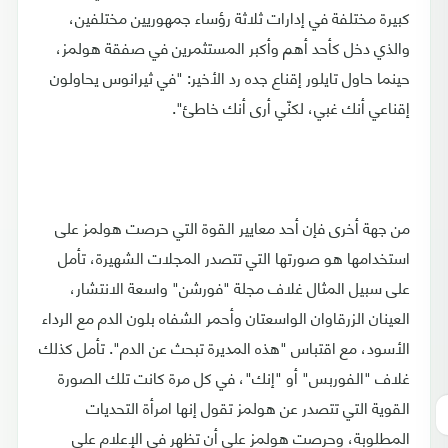
كبيرة مختلفة في إدارات ثلاثة رؤساء جمهوريين مختلفين،
والذي دخل كأحد أهم وأكبر المستثمرين في صفقة هولمز،
حينما حاول تايلور إقناع جده رد الأخير: "في ثيرانوس يحاولون
إقناعي أنك غبي، لكنّي أرى أنك خاطئ".
من جهة أخرى فإن أحد معايير القوة التي حرصت هولمز على
استخدامها هو صورتها التي تتصدر المجلات الشهيرة، تأمل
على سبيل المثال غلاف مجلة "فورشن" واسعة الانتشار،
العينان الزرقاوان الواسعتان وأحمر الشفاه بلون الدم مع الرداء
الأسود، مع اقتباس "هذه المديرة تبحث عن الدم". تأمل كذلك
غلاف "الفوربس" أو "إنك"، في كل مرة كانت تلك الصورة
القوية التي تتصدر عن هولمز تقول إنها امرأة التحديات
المطلوبة، وحرصت هولمز على أن تظهر في الإعلام على