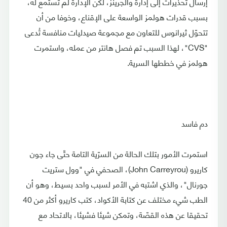
إرسال تحذيرات إلى إدارة والجرينز، لكن الإدارة لم تستمع له،
بسبب قدرات هولمز الواسعة على الإقناع، وخوفا من أن
تتحوّل ثيرانوس للتعاون مع مجموعة صيدليات منافسة تُدعى
"CVS"، لهذا السبب تم فصل هانتر من عمله، واستمرت
هولمز في خططها السرية.
دم فاسد
استمرت الأمور بتلك الحالة من السرّية التامة حتّى جاء جون
كاريرو (John Carreyrou)، الصحفي في "وول ستريت
جورنال"، والذي اشتبه في الأمر لسبب واحد بسيط، وهو أن
الطب شيء مختلف عن كتابة الأكواد، كتب كاريرو أكثر من 40
تحقيقا عن هذه القصّة، وتمكن شيئا فشيئا، بالاتحاد مع