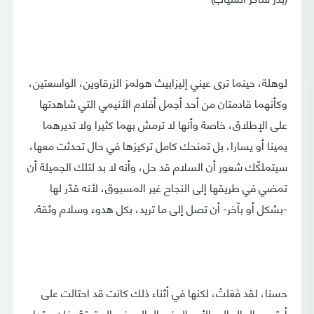
لوهلة، حينما ترى عيني إليزابيث هولمز الزرقاوين، الواسعتين،
وكأنهما قادمتان من أحد أجمل أفلام الأنيمي التي شاهدتها
على الإطلاق، خاصة وأنها لا ترمش بهما كثيرا ولا تديرهما
يمينا أو يسارا، بل تمنحك كامل تركيزها في حال تحدثت معها،
سيتملكّك شعور أن السلام قد حل، وأنه لا بد لتلك الجميلة أن
تمضي في طريقها إلى النجاح غير المسبوق، لأنه قدّر لها
-بشكل أو بآخر- أن تصل إلى ما تريد، بكل هدوء وسلام وثقة.
حسنا، لقد فَعَلتْ، لكنها في أثناء ذلك كانت قد احتالت على
أعتى رجال المال والأعمال في العالم. في الحقيقة، فإن مقدار