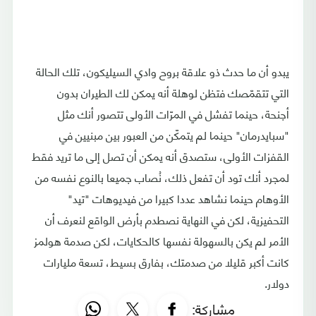
يبدو أن ما حدث ذو علاقة بروح وادي السيليكون، تلك الحالة
التي تتقمّصك فتظن لوهلة أنه يمكن لك الطيران بدون
أجنحة، حينما تفشل في المرّات الأولى تتصور أنك مثل
"سبايدرمان" حينما لم يتمكّن من العبور بين مبنيين في
القفزات الأولى، ستصدق أنه يمكن أن تصل إلى ما تريد فقط
لمجرد أنك تود أن تفعل ذلك، نُصاب جميعا بالنوع نفسه من
الأوهام حينما نشاهد عددا كبيرا من فيديوهات "تيد"
التحفيزية، لكن في النهاية نصطدم بأرض الواقع لنعرف أن
الأمر لم يكن بالسهولة نفسها كالحكايات، لكن صدمة هولمز
كانت أكبر قليلا من صدمتك، بفارق بسيط، تسعة مليارات
دولار.
مشاركة: