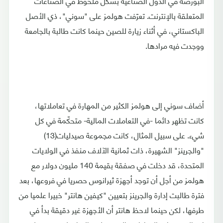
البورصة في الدول الصناعية بشكل ملحوظ في الصناعات
المتعلقة بالإنترنت. تعرّفت هولمز على "سوني"، ذي الأصل
الباكستاني، في أثناء زيارة للصين حينما كانت طالبة بالجامعة
ووجدت فيه مرادها.
أضاف سوني إلى هولمز الكثير من المهارة في تعاملاتها،
كانت تظهر دائما -في التعاملات المالية- متحكّمة في كل
شيء. على سبيل المثال، كانت مجموعة صيدليات(13)
"والجرينز" الشهيرة، ذات ثمانية الآلاف منفذ في الولايات
المتحدة، قد دخلت في صفقة بقيمة 140 مليون دولار مع
هولمز من أجل أن توجد أجهزة ثيرانوس حصريا في فروعها، بعد
فترة طالبت إدارة والجرينز بتعيين "كيفين هانتر" خبيرا علميا من
طرفها، لكن حينما لاحظ هانتر أن الأجهزة غير دقيقة بدأ في