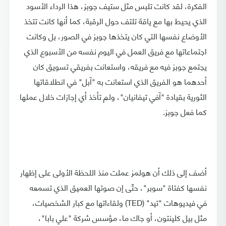
الفكرة، لقد كانت تلبس مثل ستيف جوبز، هذا الرداء الأسود
الذي يحيط بها مع ياقة تلتف حول الرقبة، كما أنها كانت تتخذ
الأوضاع نفسها التي كان يتخذها جوبز في الصور، بل وكانت
اجتماعاتها مع فريق العمل في اليوم نفسه من الأسبوع الذي
يجتمع جوبز فيه مع فريقه، واستعانت بفريقي تسويق كان
أحدهما هو الفريق الذي استعانت به "آبل" في انطلاقاتها
الثورية بقيادة "آفي تيفانيان"، ولم تأخذ أي إجازات خلال عملها
كما فعل جوبز.
أضف إلى ذلك أن هولمز عملت منذ اللحظة الأولى على إظهار
نفسها كفتاة "سوبر"، حتّى إن صوتها العميق الذي تسمعه
في فيديوهات "تيد" (TED) ولقاءاتها مع كبار الشخصيات،
مثل بيل كلينتون، أو جاك ما، مؤسس شركة "علي بابا"،