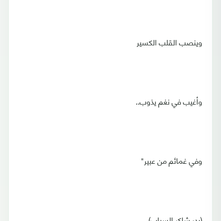
وينصب القلب الكسير
وأغيب في نغم يذوب..
وفي غمائم من عبير"
(بدر شاكر السياب)