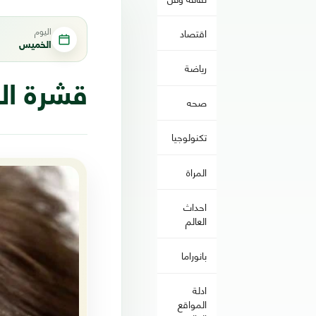
اليوم
اقتصاد
الخميس
رياضة
قشرة ال
صحه
تكنولوجيا
المراة
احداث
العالم
بانوراما
ادلة
المواقع