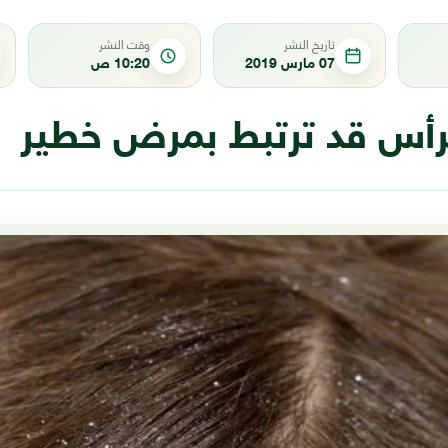
تاريخ النشر
وقت النشر
07 مارس 2019
10:20 ص
رأس قد ترتبط بمرض خطير