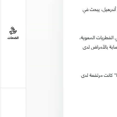
 أندرهيل، يبحث في
ي الفطريات المعوية،
الخدمات
الإصابة بالأمراض لدى
وأظهرت النتائج المنشورة في مجلة "Cell Host and Microbe"، أن "M. restricta" كانت مرتفعة لدى