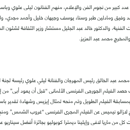
دد كبير من نجوم الفن والإعلام، منهم الفنانون ليلى علوي وباسم 
مد وفيق ومادلين طبر وسناء يوسف وجيهان خليل وأحمد مجدي، وال
ت الفنية، والدكتور خالد عبد الجليل مستشار وزير الثقافة لشئون ال
المخرج محمد عبد العزيز.
حمد عبد الخالق رئيس المهرجان والفنانة ليلي علوي رئيسة لجنة ال
 حصد الفيلم الجورجى الفرنسى الألمانى “قبل أن يعود أبى” من إخ
مسابقة الفيلم الطويل وتم منحه تمثال إيزيس وشهادة تقدير باسم 
 لازالو نيميس عن الفيلم المجرى الفرنسى “غروب الشمس” ومنح
 كل من ماريا لافى وإيلينا ديمترا كوبوليو بجائزة أفضل سيناريو