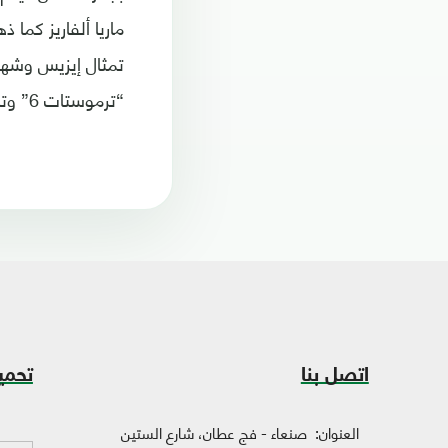
ماريا ألفاريز كما 
تمثال إيزيس وشهاد
“ترموستات 6” وتم منح مخرج الفيلم تمثال إيزيس وشهادة تقدير خاصة باسم رشيدة عبد السلام.
اتصل بنا
تحمي
العنوان:
صنعاء - فج عطان، شارع الستين