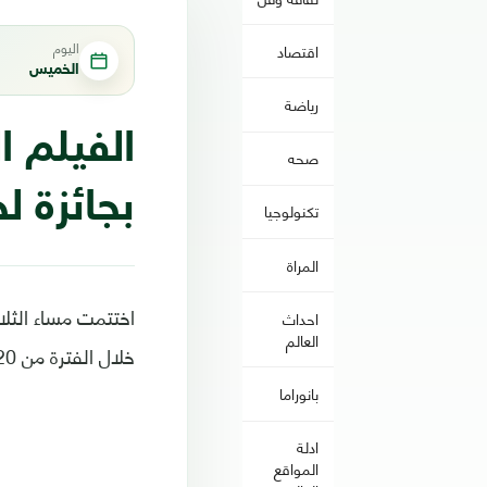
اليوم
اقتصاد
الخميس
رياضة
الفيلم ا
صحه
بجائزة ل
تكنولوجيا
المراة
اختتمت مساء الثلا
احداث
العالم
خلال الفترة من 20 إلى 26 فبراير/ شباط بمحافظة أسوان جنوب مصر.
بانوراما
ادلة
المواقع