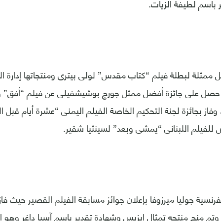
 باسم لطيفة الزيات.
 ممثلة لبطلة فيلم “كتاب مقدس” لولى بيترى ومنتجاتها إدارة ا
حصل على جائزة أفضل ممثل جورج بوشيشفيلى عن فيلم “أفق” و
وفاز بجائزة لجنة التحكيم الخاصة الفيلم اليمنى “عشرة أيام قبل ا
 للفيلم اللبنانى “يمشى وبعد” لسينثيا شقير.
رنسية جوليا ميرزوفا بإعلان جوائز مسابقة الفيلم القصير حيث فاز
وتم منح منتجه تمثال إيزيس وشهادة تقدير باسم آسيا داغر وهو إن