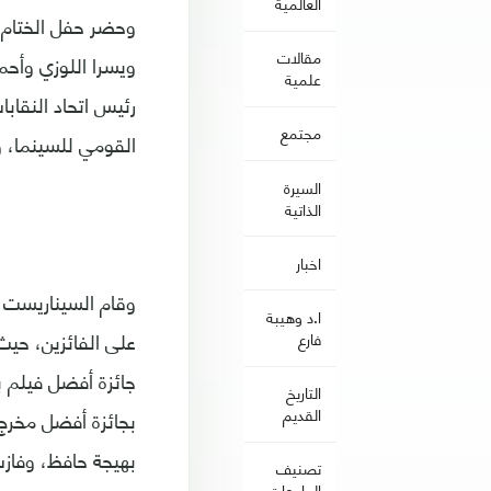
العالمية
وحضر حفل الختام ع
مقالات
ويسرا اللوزي وأح
علمية
رئيس اتحاد النقابا
مجتمع
القومي للسينما، و
السيرة
الذاتية
اخبار
وقام السيناريست م
ا.د وهيبة
على الفائزين، حيث
فارع
جائزة أفضل فيلم ب
التاريخ
القديم
بجائزة أفضل مخرج
بهيجة حافظ، وفازت
تصنيف
الجامعات