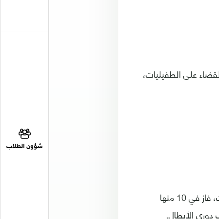
القضاء على الطفيليات،
شؤون الطلاب
وقاد سولشير فريق الشياطين الحمر في 12 مباراة، حتى الآن، في مختلف المنافسات، فاز في 10 منها
دوري الأبطال.