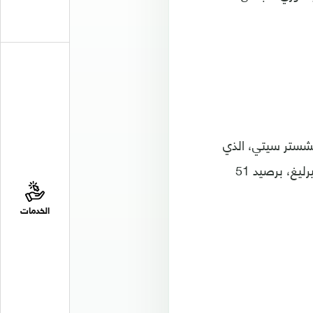
رق الأهداف خلف مانشستر سيتي، الذي
لعب أكثر بمباراة، بينما يشغل مانشستر يونايتد المركز الرابع، على سلم ترتيب البريميرليغ، برصيد 51
الخدمات