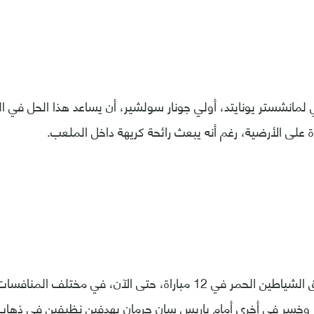
ي لمانشستر يونايتد، أولي جونار سولشير، أن يساعد هذا الحل في 
 على الأرضية، رغم أنه يبعث رائحة كريهة داخل الملعب.
 وخسر في أخرى أمام باريس سان جرمان بهدفين نظيفين في ذهاب 