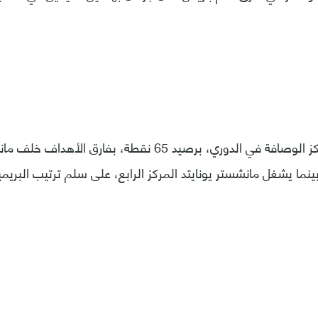
ويحتل ليفربول مركز الوصافة في الدوري، برصيد 65 نقطة، بفا