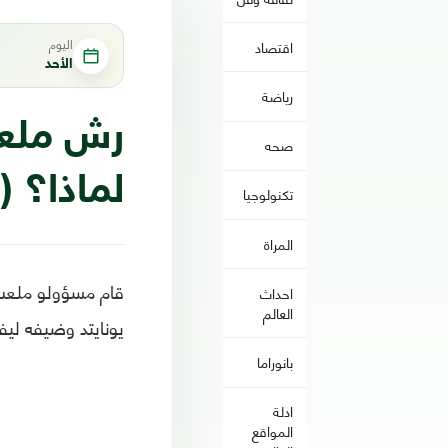
اليوم
اقتصاد
الأحد
رياضة
رش ملعب 
صحه
لماذا؟ (
تكنولوجيا
المراة
قام مسؤولو ملعب "
احداث
العالم
يونايتد وضيفه ليفر
بانوراما
ادلة
المواقع