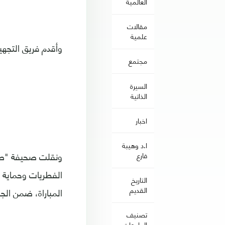
العالمية
مقالات
علمية
وأقدم فريق التجه
مجتمع
السيرة
الذاتية
اخبار
ا.د وهيبة
ونقلت صحيفة "صن"
فارع
الفطريات وحماية 
التاريخ
القديم
المباراة، ضمن الجولة الـ27 من الدوري الإنجليزي الم
تصنيف
الجامعات