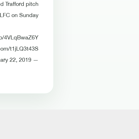
 Trafford pitch
@LFC on Sunday.
t.co/4VLqBwaZ6Y
.com/t1jLQ3t43S
— Sky Sports Premier League (@SkySportsPL) February 22, 2019