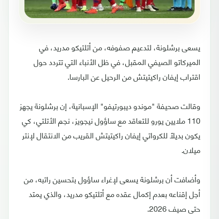
يسعى برشلونة، لتدعيم صفوفه، من أتلتيكو مدريد، في
الميركاتو الصيفي المقبل، في ظل الأنباء التي تتردد حول
اقتراب إيفان راكيتيتش من الرحيل عن البارسا.
وقالت صحيفة "موندو ديبورتيفو" الإسبانية، إن برشلونة يجهز
110 ملايين يورو للتعاقد مع ساؤول نيجويز، نجم الأتلتي، كي
يكون بديلًا للكرواتي إيفان راكيتيتش القريب من الانتقال لإنتر
ميلان.
وأضافت أن برشلونة يسعى لإغراء ساؤول بتحسين راتبه، من
أجل إقناعه بعدم إكمال عقده مع أتلتيكو مدريد، والذي يمتد
حتى صيف 2026.