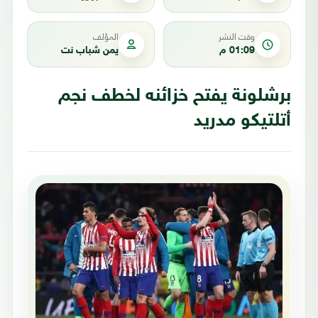
وقت النشر
المؤلف
01:09 م
يمن شباب نت
برشلونة يفتح خزائنه لخطف نجم
أتلتيكو مدريد