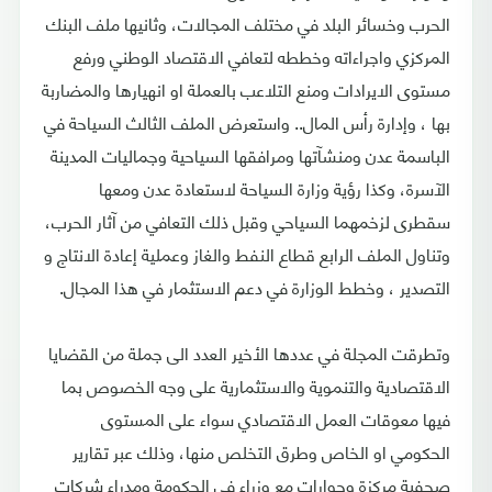
الحرب وخسائر البلد في مختلف المجالات، وثانيها ملف البنك
المركزي واجراءاته وخططه لتعافي الاقتصاد الوطني ورفع
مستوى الايرادات ومنع التلاعب بالعملة او انهيارها والمضاربة
بها ، وإدارة رأس المال.. واستعرض الملف الثالث السياحة في
الباسمة عدن ومنشآتها ومرافقها السياحية وجماليات المدينة
الآسرة، وكذا رؤية وزارة السياحة لاستعادة عدن ومعها
سقطرى لزخمهما السياحي وقبل ذلك التعافي من آثار الحرب،
وتناول الملف الرابع قطاع النفط والغاز وعملية إعادة الانتاج و
التصدير ، وخطط الوزارة في دعم الاستثمار في هذا المجال.
وتطرقت المجلة في عددها الأخير العدد الى جملة من القضايا
الاقتصادية والتنموية والاستثمارية على وجه الخصوص بما
فيها معوقات العمل الاقتصادي سواء على المستوى
الحكومي او الخاص وطرق التخلص منها، وذلك عبر تقارير
صحفية مركزة وحوارات مع وزراء في الحكومة ومدراء شركات