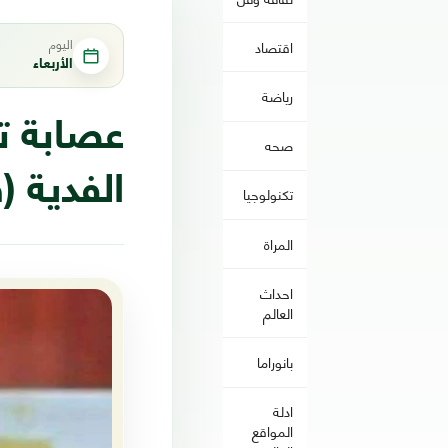
اليوم
اقتصاد
الأربعاء
رياضة
عصابة ت
صحه
الفدية (
تكنولوجيا
المراة
احداث
العالم
بانوراما
ادلة
المواقع