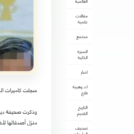
العالمية
مقالات
علمية
مجتمع
السيرة
الذاتية
اخبار
ا.د وهيبة
سجلت كاميرات المرا
فارع
التاريخ
وذكرت صحيفة ديلي
القديم
منزل أصدقائها لأخذ
تصنيف
الجامعات