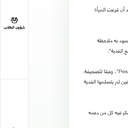
 أن قرعت المرأة
شؤون الطلاب
سود به ملاحظة
 الفدية".
وتبين فيما بعد أن سوزانا وزوجها كانا من أصحاب الأعمال ويملكون شركة "Pexaluminio"، وفقا للصحيفة.
200 ألف دولار). لكن الخاطفين لم يتسلموا الفدية
كر فيه كل من دعمه