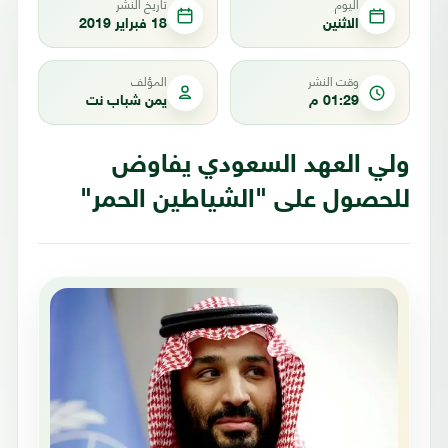
اليوم
تاريخ النشر
الاثنين
18 فبراير 2019
وقت النشر
المؤلف
01:29 م
يمن شباب نت
ولي العهد السعودي يفاوض
للحصول على "الشياطين الحمر"