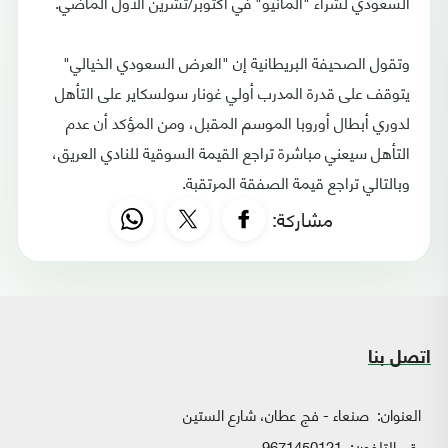
السعودي لشراء "المانيو" في أكتوبر/تشرين الأول الماضي.
وتقول الصحيفة البريطانية إن "العرض السعودي الخيالي"
يتوقف على قدرة المدرب أولي غونار سولسكاير على التأهل
لدوري أبطال أوروبا الموسم المقبل، ومن المؤكد أن عدم
التأهل سيعني مباشرة تراجع القيمة السوقية للنادي العريق،
وبالتالي تراجع قيمة الصفقة المرتقبة.
مشاركة:
اتصل بنا
العنوان:
صنعاء - فج عطان، شارع الستين
رقم التلفون:
9671450121