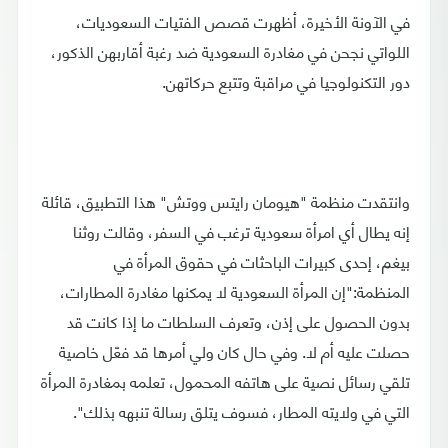
في الآونة الأخيرة، أظهرت قصص الفتيات السعوديات،
اللواتي نجحن في مغادرة السعودية ضد رغبة أقاربهن الذكور،
دور التكنولوجيا في مراقبة وتتبع حركاتهن.
وانتقدت منظمة "هيومان رايتس ووتش" هذا التطبيق، قائلة
إنه يطال أي امرأة سعودية ترغب في السفر، وقالت روثنا
بيغم، إحدى كبيرات الباحثات في حقوق المرأة في
المنظمة:"إن المرأة السعودية لا يمكنها مغادرة المطارات،
بدون الحصول على إذن، وتعرف السلطات ما إذا كانت قد
حصلت عليه أم لا. وفي حال كان ولي أمرها قد فعّل خاصية
تلقي رسائل نصية على هاتفه المحمول، تعلمه بمغادرة المرأة
التي في ولايته المطار، فسوف يتلق رسالة تنبهه بذلك".