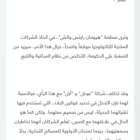
وترى منظمة "هيومان رايتس واتش"، في اتخاذ الشركات
المنتجة للتكنولوجيا موقفاً واضحاً، حيال هذا الأمر، سيزيد من
الضغط على الحكومة، للتخلص من نظام المراقبة والتتبع.
وقد تختلف شركتا "غوغل" و "أبل" مع هذا الرأي، فبالنسبة
لهما فإن التدخل في تحديد قوانين البلاد، التي تستخدم فيها
تقنياتهما الحديثة، ليس من صميم عملهما، ولكن كما هو
الحال في علاقتهما مع الصين، تعلم الشركتان أنهما تخاطران
بسمعتيهما، حينما تمنحان الأولوية للمصالح التجارية، بدلاً
من القيم التي تدعيانها.