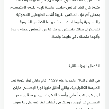
مثلما قال البابا كيرلس «طبيعة واحدة للإله الكلمة المتجسد»،
بمعنى آخر فإن الكنائس الغربية أقرت الطبيعتين اللاهوتية
والناسوتية وأنهما اتحدتا لاحقًا، بينما الكنائس الشرقية
تقولان إن هناك طبيعتين لم يفارقا من الأساس لحظة واحدة
وأنهما متحدتان في طبيعة واحدة.
انفصال البروتستانتية
في القرن الـ16، وتحديدًا عام 1529، قام مارتن لوثر بثورة ضد
الكنيسة الكاثوليكية، والتي أطلق عليها ثورة الإصلاح. مارتن
لوثر هو راهب ألماني وأستاذ للاهوت، ويعتبر مطلق عصر
الإصلاح في أوروبا، وذلك في أعقاب اعتراضه على ما يعرف
بـ«صكوك الغفران».