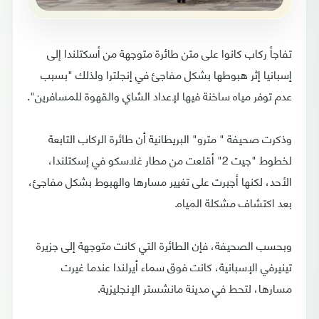
تفاجأ ركاب كانوا على متن طائرة متوجهة من أسكتلندا إلى
إسبانيا إثر هبوطها بشكل مفاجئ في إنجلترا ولذلك "بسبب
عدم توفر مياه ساخنة فيها لإعداد الشاي والقهوة للمسافرين".
وذكرت صحيفة " مترو" البريطانية أن طائرة الركاب التابعة
لخطوط "جيت 2" أقلعت من مطار غلاسكو في إسكتلندا،
الأحد، لكنها أجبرت على تغيير مسارها والهبوط بشكل مفاجئ،
بعد اكتشاف مشكلة المياه.
وبحسب الصحيفة، فإن الطائرة التي كانت متوجهة إلى جزيرة
تينيرفي الإسبانية، كانت فوق سماء أيرلندا عندما غيرت
مسارها، لتحط في مدينة مانشستر الإنجليزية.