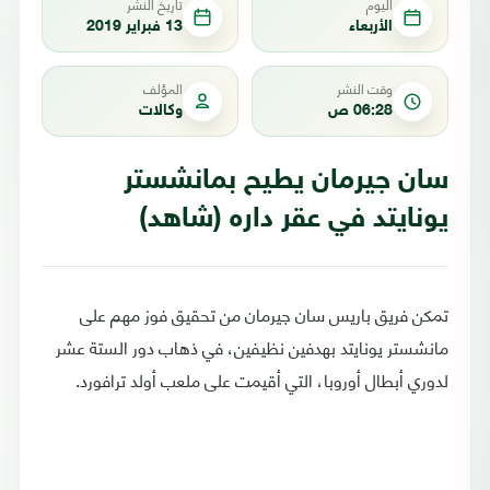
اليوم
تاريخ النشر
الأربعاء
13 فبراير 2019
وقت النشر
المؤلف
06:28 ص
وكالات
سان جيرمان يطيح بمانشستر
يونايتد في عقر داره (شاهد)
تمكن فريق باريس سان جيرمان من تحقيق فوز مهم على
مانشستر يونايتد بهدفين نظيفين، في ذهاب دور الستة عشر
لدوري أبطال أوروبا، التي أقيمت على ملعب أولد ترافورد.