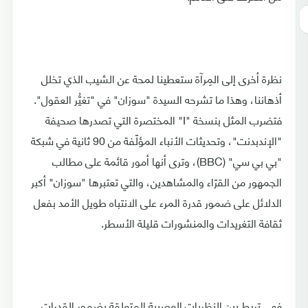
نظرة أخرى إلى المِرآة ستعطينا لمحة عن الشيب الذي تخلل
أذهاننا، وهذا ما تشرحه السيدة "سوزان" في "تغيُّر العقول".
فتضرب المثل بنسخة "I" المختصرة التي تصدرها صحيفة
"الإندبدنت"، وتحديثات الأنباء المؤلّفة من 90 ثانية في شبكة
"بي بي سي" (BBC)، وترى أنها أمور قائمة على مطالب
الجمهور من القرّاء والمشاهدين، والتي تعتبرها "سوزان" أكبر
الدلائل على ضمور قدرة المرء على الانتباه طويل الأمد بفعل
ثقافة التغريدات والمنشورات قليلة الأسطر.
فهي تربط بين النظريات العصبية المتعلقة بضمور القدرات