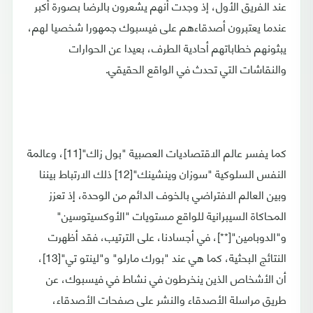
عند الفريق الأول، إذ وجدت أنهم يشعرون بالرضا بصورة أكبر
عندما يعتبرون أصدقاءهم على فيسبوك جمهورا شخصيا لهم،
يبثونهم خطاباتهم أحادية الطرف، بعيدا عن الحوارات
والنقاشات التي تحدث في الواقع الحقيقي.
كما يفسر عالم الاقتصاديات العصبية "بول زاك"[11]، وعالمة
النفس السلوكية "سوزان وينشينك"[12] ذلك الارتباط بيننا
وبين العالم الافتراضي بالخوف الدائم من الوحدة، إذ تعزز
المحاكاة السيبرانية للواقع مستويات "الأوكسيتوسين"
و"الدوبامين"[**]، في أجسادنا، على الترتيب، فقد أظهرت
النتائج البحثية، كما هي عند "بورك مارلو" و"لينتو تي"[13]،
أن الأشخاص الذين ينخرطون في نشاط في فيسبوك، عن
طريق مراسلة الأصدقاء والنشر على صفحات الأصدقاء،