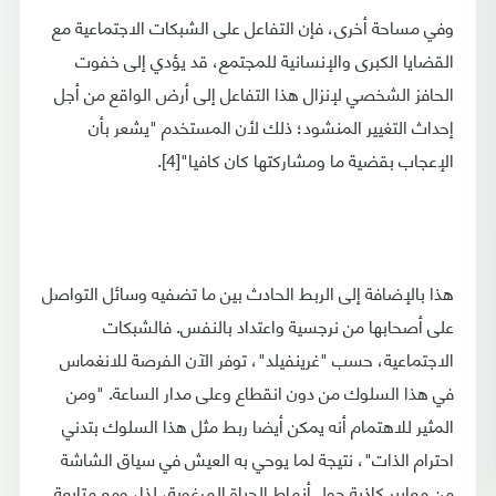
وفي مساحة أخرى، فإن التفاعل على الشبكات الاجتماعية مع
القضايا الكبرى والإنسانية للمجتمع، قد يؤدي إلى خفوت
الحافز الشخصي لإنزال هذا التفاعل إلى أرض الواقع من أجل
إحداث التغيير المنشود؛ ذلك لأن المستخدم "يشعر بأن
الإعجاب بقضية ما ومشاركتها كان كافيا"[4].
هذا بالإضافة إلى الربط الحادث بين ما تضفيه وسائل التواصل
على أصحابها من نرجسية واعتداد بالنفس. فالشبكات
الاجتماعية، حسب "غرينفيلد"، توفر الآن الفرصة للانغماس
في هذا السلوك من دون انقطاع وعلى مدار الساعة. "ومن
المثير للاهتمام أنه يمكن أيضا ربط مثل هذا السلوك بتدني
احترام الذات"، نتيجة لما يوحي به العيش في سياق الشاشة
من معايير كاذبة حول أنماط الحياة المرغوبة، لذا، ومع متابعة