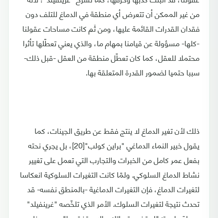
من غير الممكن أن تتعرض أي منطقة في الدماغ للتلف دون
فقدان القدرات القائمة عليها، ومن ثَم كانت مساحات عقولنا
-كلها- مسؤولة عن قيامنا بمهام ما، والذي يعني تعطّلها تأثرا
محتملا للعقل، كما كان تعطّل منطقة من العقل -قبل ذلك-
سببا حتميا لضمور القدرة المتعلقة بها.
ذلك لأن تغير الدماغ لا ينتج فقط عن طريق الجينات، كما
يقول خبير النماء الدماغي "براين كولب"[20]، بل يجري نحته
بفعل عمر كامل من الخبرات والتجارب التي تعمل على تغيير
نشاط الدماغ السلوكي. ولمّا كانت التغيرات السلوكية انعكاسا
لتغيرات الدماغ، فإن التغيرات الدماغية -بالمنطق نفسه- قد
تحدث نتيجة لتغيرات السلوك. الأمر الذي تلخّصه "غرينفيلد"
بجملة واحدة: "استخدم قدراتك وإلا ستفقدها"، ومن هنا