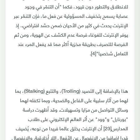
للانطلاق والتطور دون قيود، فكما "أن التنمّر في وجود
عصابة يسمح بتخفيف المسؤولية عن فعل ما، فإن التنمّر عبر
الإنترنت يحدث في كثير من الأحيان ضمن حشد افتراضي.. إذ
يوفر الإنترنت للغوغاء فرصة عدم الكشف عن الهوية، ومن ثم
الفرصة للتصرف بطريقة مخزية أكثر مما قد يفعل المرء عند
التعامل شخصيا"[4].
هذا بالإضافة إلى التصيد (Trolling)، والتتبع (Stalking)، بما
لهما من آثار سلبية على الفاعل والضحية، وبما تكفله لهما
وسائل التواصل من مزايا وتسهيلات. وقد أظهرت دراسة
"بورنارل" و"وود" عن أثر العالم الإلكتروني على طلاب
المدارس[23] أن الإنترنت يخلق عالما فريدا من نوعه، يُضيف
قدرا إضافيا من الانفصال عن الأفعال اللا أخلاقية. والانفصال