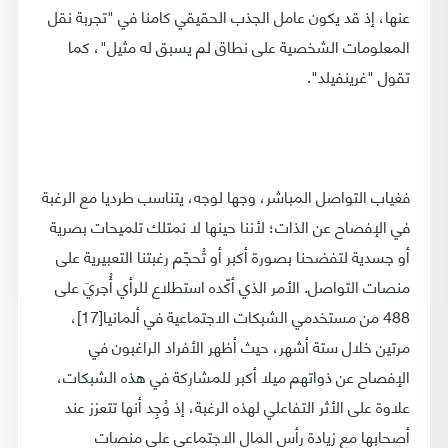
عنها، إذ قد يكون عامل الجذب الحقيقي كامنا في "تجربة نقل
المعلومات الشخصية على نطاق لم يسبق له مثيل"، كما
تقول "غرينفيلد".
فغياب التواصل المباشر، وجها لوجه، يتناسب طرديا مع الرغبة
في الإفصاح عن الذات؛ لأننا حينها لا نمتلك تلميحات بصرية
أو جسدية لتفضحنا بصورة أكبر أو تُحجّم رغبتنا التعبيرية على
منصات التواصل. الأمر الذي أكّده استطلاع للرأي أُجريَ على
488 من مستخدمي الشبكات الاجتماعية في ألمانيا[17]،
مرتين خلال ستة أشهر، حيث أظهر الأفراد الراغبون في
الإفصاح عن ذواتهم ميلا أكبر للمشاركة في هذه الشبكات،
علاوة على الأثر التفاعلي لهذه الرغبة، إذ وُجِد أنها تتعزز عند
أصحابها مع زيادة رأس المال الاجتماعي على منصات