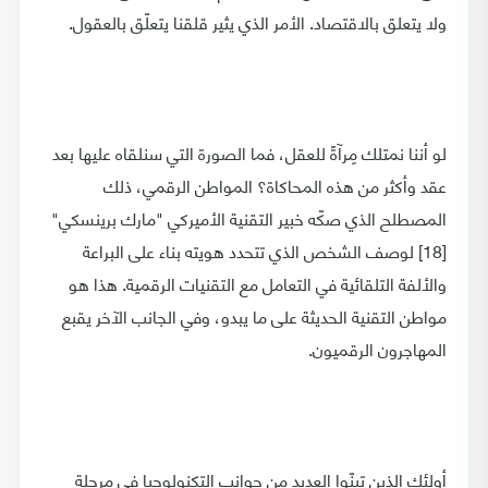
ولا يتعلق بالاقتصاد. الأمر الذي يثير قلقنا يتعلّق بالعقول.
لو أننا نمتلك مِرآةً للعقل، فما الصورة التي سنلقاه عليها بعد
عقد وأكثر من هذه المحاكاة؟ المواطن الرقمي، ذلك
المصطلح الذي صكّه خبير التقنية الأميركي "مارك برينسكي"
[18] لوصف الشخص الذي تتحدد هويته بناء على البراعة
والألفة التلقائية في التعامل مع التقنيات الرقمية. هذا هو
مواطن التقنية الحديثة على ما يبدو، وفي الجانب الآخر يقبع
المهاجرون الرقميون.
أولئك الذين تبنّوا العديد من جوانب التكنولوجيا في مرحلة