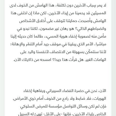
لا يمر سِباب الآخرين دون تكلفة، هذا الهامش من الخوف لدى
المسيئين قد يحمينا من إيذاء الآخرين، لكن ماذا إن اختفى هذا
الهامش وأصبحت حمايتنا تتوقف على أخلاق الأشخاص
وانضباطهم الذاتي؟ هو رهان غير مضمون، لكننا نبدو في
مأمن منه لصعوبة إخفاء هوية المسيء، طالما كان حديثه إلينا
مباشرا، الأمر الذي يبقينا في موقف جيد أمام التنمّر والإهانة؛
لأننا سنتمكّن بسهولة من الانتصاف لأنفسنا والرد على
اتهامات الغير. هل قرأت هذا جيدا؟ امسحه من ذاكرتك الآن.
الآن، نحن في حضرة الفضاء السيبراني ورفاهية إخفاء
الهويات، فلا ضابط ولا رادع من الخوف أمام ذوي الأمراض.
فإن لم تكن وسائل التواصل مؤسسة للمرض السلوكي
الخاص بإيذاء الآخرين، فإنها -على الأقل- تهيئ له السبيل