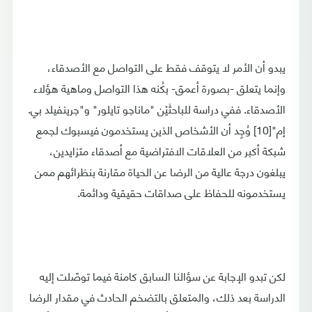
يبدو أن الأمر لا يتوقف فقط على التواصل مع الأصدقاء،
وإنما يتعلق -بصورة أعمق- بكُنه هذا التواصل وماهية هؤلاء
الأصدقاء. ففي دراسة للباحثَيْن "ماناجو تايلور" و"جرينفيلد بي.
إم"[10] وُجِد أن الأشخاص الذين يستخدمون فيسبوك لجمع
شبكة أكبر من العلاقات الافتراضية مع أصدقاء متزايدين،
يبلغون درجة عالية من الرضا عن الحياة مقارنة بنظرائهم ممن
يستخدمونه للحفاظ على صداقات حقيقية ودائمة.
لكن تبدو الإجابة عن سؤالنا السابق كامنة فيما توصّلت إليه
الدراسة بعد ذلك، والمتعلق بالتضخم الحادث في مقدار الرضا