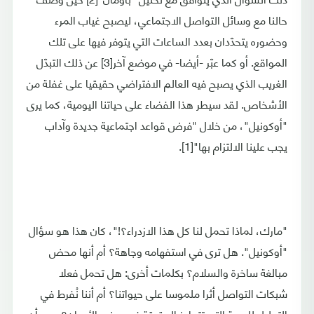
حالنا مع وسائل التواصل الاجتماعي، ليصبح غياب المرء
وحضوره يتحدّدان بعدد الساعات التي يتوفر فيها على تلك
المواقع. أو كما عبّر -أيضا- في موضع آخر[3] عن ذلك التبدّل
الغريب الذي يصبح فيه العالم الافتراضي حقيقيا على غفلة من
الأشخاص. لقد سيطر هذا الفضاء على حياتنا اليومية، كما يرى
"أوكونيل"، من خلال "فرض قواعد اجتماعية جديدة وآداب
يجب علينا الالتزام بها"[1].
"مارك، لماذا تحمل لنا كل هذا الازدراء؟!"، كان هذا هو سؤال
"أوكونيل". هل ترى في استفهامه وجاهة؟ أم أنها محض
مبالغة ساخرة والسلام؟ بكلمات أخرى: هل تحمل فعلا
شبكات التواصل أثرا ملموسا على حيواتنا؟ أم أننا نُفرط في
التحليل للدرجة التي تتجاوز الحقيقة في بعض الأحيان؟ يبدو أن