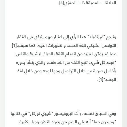
العلاقات العميقة ذات المغزى[4].
وترجع "غرينفيلد" هذا الرأي إلى اعتبار مهم يتبدّى في افتقار
التواصل الشبكي للغة الجسد والتعبيرات الحيّة، كما سبف،[1]
مما قد يؤدّي لمزيد من انعدام الثقة بالحياة البشرية والناس،
"فبعد كل شيء، تنبع الثقة من التعاطف، والذي ينشأ بدوره
بأفضل صورة من خلال التواصل وجها لوجه ومن خلال لغة
الجسد"[4].
وفي السياق نفسه، رأت البروفيسور "شيري توركل" في كتابها
"وحيدون معا" أنه على الرغم من وعود التكنولوجيا الكثيرة