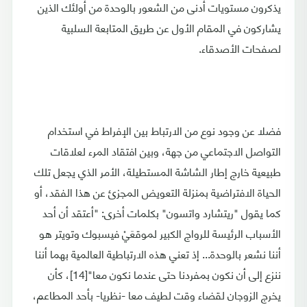
يذكرون مستويات أدنى من الشعور بالوحدة من أولئك الذين
يشاركون في المقام الأول عن طريق المتابعة السلبية
لصفحات الأصدقاء.
فضلا عن وجود نوع من الارتباط بين الإفراط في استخدام
التواصل الاجتماعي من جهة، وبين افتقاد المرء لعلاقات
طبيعية خارج إطار الشاشة المستطيلة، الأمر الذي يجعل تلك
الحياة الافتراضية بمنزلة التعويض المجزئ عن هذا الفقد، أو
كما يقول "ريتشارد واتسون" بكلمات أخرى: "أعتقد أن أحد
الأسباب الرئيسة للرواج الكبير لموقعَيْ فيسبوك وتويتر هو
أننا نشعر بالوحدة... إذ تعني هذه الارتباطية العالمية بهما أننا
ننزع إلى أن نكون بمفردنا حتى عندما نكون معا"[14]، كأن
يخرج الزوجان لقضاء وقت لطيف معا -نظريا- بأحد المطاعم،