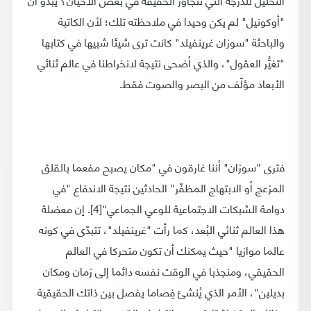
"أوكونيل" لم يكن وحيدا في ملاحظته تلك؛ لأن الكاتبة
والباحثة "سوزان غرينفيلد" كانت ترى شيئا شبيها في كتابها
"تغيُّر العقول"، والذي أضحى نتيجة لانخراطنا في عالم ثنائي
الأبعاد مؤلّف من البصر والصوت فقط.
فترى "سوزان" أننا غارقون في "مكان يصبح مفعما بالقلق
المزعج أو الابتهاج المظفّر" الحادثين نتيجة الاندفاع "في
دوامة الشبكات الاجتماعية للوعي الجماعي"[4]. إن معضلة
هذا العالم ثنائي البُعد، كما رأت "غرينفيلد"، تتبدّى في كونه
عالما موازيا "حيث يمكنك أن تكون متحركا في العالم
الحقيقي، ومنجذبا في الوقت نفسه دائما إلى زمان ومكان
بديلين"، الأمر الذي يُنشئ فِصاما يفصل بين ذاتك الحقيقية