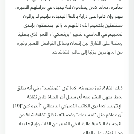
متأخرة، تماما كمن يتعلمون لغة جديدة في مراحلهم الأخيرة،
فهم وإن كانوا على دراية باللغة الجديدة، فإنهم لا يزالون
محتفظين بلكنتهم الأم؛ لأنهم ما زالوا يحتفظون بإحدى
قدميهم في الماضي، بتعبير "برينسكي"، الأمر الذي يعطينا
ومضة على الفارق بين إنسان وسائل التواصل الأسير وغيره
من المهاجرين جزئيا إلى عالم الشاشات.
ذلك الفارق تبرز محوريته، كما ترى "غرينفيلد"، في أنه يخلق
نمطا يجهل البشر معه أي سبيل آخر للحياة خارج ثقافة
الإنترنت. كما يرى الكاتب الأميركي البريطاني "أندرو كين"[19]
أن مواقع مثل "فيسبوك" وفصيلته، تخلق ثقافة شابة من
النرجسية الرقمية والرغبة في التعبير عن الذات وإبرازها بدلا
من التعرّف على العالم.