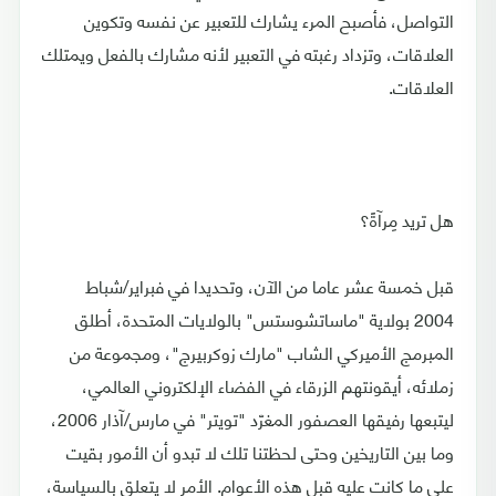
التواصل، فأصبح المرء يشارك للتعبير عن نفسه وتكوين
العلاقات، وتزداد رغبته في التعبير لأنه مشارك بالفعل ويمتلك
العلاقات.
هل تريد مِرآةً؟
قبل خمسة عشر عاما من الآن، وتحديدا في فبراير/شباط
2004 بولاية "ماساتشوستس" بالولايات المتحدة، أطلق
المبرمج الأميركي الشاب "مارك زوكربيرج"، ومجموعة من
زملائه، أيقونتهم الزرقاء في الفضاء الإلكتروني العالمي،
ليتبعها رفيقها العصفور المغرّد "تويتر" في مارس/آذار 2006،
وما بين التاريخين وحتى لحظتنا تلك لا تبدو أن الأمور بقيت
على ما كانت عليه قبل هذه الأعوام. الأمر لا يتعلق بالسياسة،