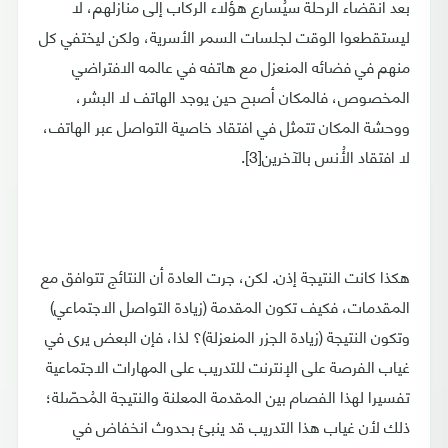
بعد انقضاء الرحلة سيُسارع هؤلاء الركاب إلى منازلهم، لا
ليستقطعوا الوقت لجلسات السمر الأسرية، ولكن ليختفي كل
منهم في فضائه المنعزل مع هاتفه في عالمه الافتراضي
المخصوص، فالمكان أصبح حين يوجد الهاتف لا البشر،
ووحشة المكان تتمثل في افتقاد خاصية التواصل عبر الهاتف،
لا افتقاد الأُنس بالآخرين[3].
هكذا كانت النتيجة إذن. لكن، جرت العادة أن النتائج تتوافق مع
المقدمات، فكيف تكون المقدمة (زيادة التواصل الاجتماعي)
وتكون النتيجة (زيادة الجزر المنعزلة)؟ لذا، فإن البعض يرى في
غياب الفرصة على الإنترنت للتدريب على المهارات الاجتماعية
تفسيرا لهذا الفصام بين المقدمة المعلنة والنتيجة المُحصّلة؛
ذلك لأن غياب هذا التدريب قد ينبئ بحدوث انخفاض في