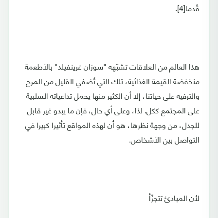
قُدما[4].
هذا العالم من العلاقات تشبّهه "سوزان غرينفيلد" بالأطعمة
منخفضة القيمة الغذائية، تلك التي تُضفي القليل من المرح
والترفيه على حياتنا، إلا أن الكثير منها يحمل تداعياته السلبية
على المجتمع ككل. لذا، وعلى أي حال، فإن ما يبدو غير قابل
للجدل، من وجهة نظرها، هو أن لهذه المواقع تأثيرا كبيرا في
التواصل بين الأشخاص.
لأن المبادئ تتجزّأ