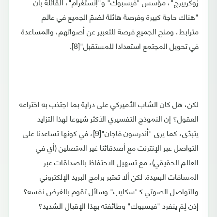
زوكربيرج"، مؤسس "فيسبوك" و"إنستغرام"، القائلة بأن
"هناك حاجة كبيرة وفرصة هائلة لضمّ الجميع في عالم
مترابط، ومنح الجميع فرصة للتعبير عن أصواتهم، والمساعدة
في تحويل المجتمع استعدادا للمستقبل"[8].
لكن، هل كان الشاب الأميركي على دراية بما اجتذب به اختراعه
العقول؟ إن النموذج التفسيري الأكثر شيوعا لهذا التزايد
يتبدّى، كما يرى "أندرسون فاجان"[9]، في كونها تساعدنا على
التواصل عبر الإنترنت مع أصدقائنا غير المتصلين (أي في
العالم الحقيقي)، مع تسهيل الاحتفاظ بالصداقات عبر
المسافات البعيدة. لكن ألا تعتبر برامج البريد الإلكتروني
والتواصل الصوتي كـ"سكايب" وسائل تقوم بالغرض نفسه؟
إذن لِمَ ينفرد "فيسبوك" وطائفته بهذا الإقبال الشديد؟