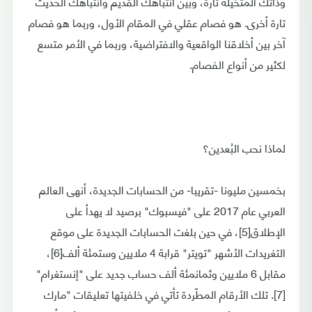
وذاتك المتخيلة تارة، وبين انتباهك القديم وانتباهك الحديث
تارة أخرى. هو فصام عقلي في المقام الأول، وربما هو فصام
آخر بين أخلاقنا الواقعية والافتراضية، وربما في الأمر متسع
لكثير من أنواع الفصام.
لماذا نحب البُعدين؟
بخمسين مليونا -تقريبا- من الحسابات الجديدة، أنهى العالم
العربي عام 2017 على "فيسبوك" برصيد لا يهدأ على
الإطلاق[5]، في حين بلغت الحسابات الجديدة على موقع
التغريدات الأشهر "تويتر" قرابة 4 ملايين وستمئة ألف[6]،
مقابل 6 ملايين وثمانمئة ألف حساب جديد على "إنستغرام"
[7]. تلك الأرقام المطّردة تأتي في خلفيتها تعليقات "مارك