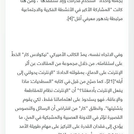
كانت "المشاركة الأكبر في الأنشطة الفكرية والاجتماعية
مرتبطة بتدهور معرفي أقل"[4].
وفي الاتجاه نفسه، يمدّ الكاتب الأميركي "نيكولاس كار" الخطّ
على استقامته، من خلال مجموعة من المقالات عن أثر
الإنترنت على الدماغ، بمقولته الحادة: "الإنترنت يحولني إلى
أبله"[21]، كما صرّح من قبل في كتابه "السطحيات: ماذا
يفعل الإنترنت بأدمغتنا؟" أن "الإنترنت نظام للمقاطعة
والإعاقة، فهو يستحوذ على اهتماماتنا فقط، لكي يقوم
بتشتيتها". وانطلق "كار" من افتراض أن الرسائل والنصوص
القصيرة تؤثر في اللدونة العصبية والمشبكية في المخ، ما
يؤدي إلى فقدان القدرة على التركيز على مهام طويلة الأمد