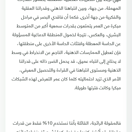
المهملة، من جهة، وبين انتباهنا الذهني وقدراتنا العقلية
والفكرية من جهة أخرى. فكما أن فاقدي البصر في مراحل
مبكرة من العمر يتمتعون بقدرات سمعية أكبر من المتوسط
البشري، والعكس، نتيجة لخمول المنطقة الدماغية المسؤولة
عن الحاسة المعطلة وافتئات الحاسة الأخرى على منطقتها،
فإن تعطيل الممارسات الذهنية، الناجم عن الانخراط في وسط
لا يحتاج إلى انتباه عميق، قد يحمل الضرر ذاته على قدراتنا
الذهنية ومستوى انتباهنا في القراءة والتحصيل المعرفي،
الأمر الذي تزيد احتماليته كلما كان عمر التعرض لهذه الشبكات
مبكرا وكانت فترتها طويلة.
فالمقولة الرائجة، القائلة بأننا نستخدم 10% فقط من قدرات
عقولنا، قد أثبتت كذبها وخرفها، كما تشرح "غرينفيلد"؛ لأنه