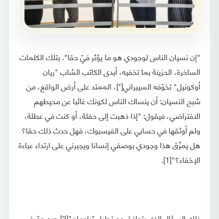
"إن نسيان الناس لوجودي هو ما يؤثر فيّ حقا". بتلك الكلمات
الساخرة، الحزينة بما تخفيه، أبدى الكاتب الشاب "ريان
أوكونيل" تخوّفه السيبراني[*]، الممتد على أرض الواقع، من
شبح النسيان: أن ينساك الناس لكونك غائبا عن محيطهم
الافتراضي، فيقول: "إذا ذهبت إلى حفلة، أو كنت في عطلة،
ولم أوثقها في حسابي على الفيسبوك، فهل حدث ذلك حقا؟
هل يمزّق هذا وجودي بوصفي إنسانا ويجبرني على ارتداء عباءة
الإخفاء؟"[1].
ذلك السؤال الذي يتوافق مع تحليل "باومان"[2] حين وصّف