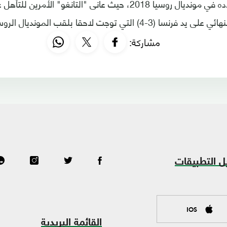
للآمال لمنتخب بلاده في مونديال روسيا 2018، حيث عانى "التانغو"
-4) التي توجت لاحقا بلقب المونديال الروسي.
مشاركة:
ل التطبيقات
IOS
القائمة البريدية