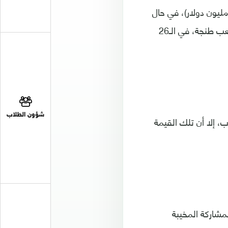
450 ألف يورو (حوالي نصف مليون دولار)، في حال
مشاركة ميسي في المباراة الودية، التي ستجمع أسود الأطلس براقصي التانغو، بملعب طنجة، في الـ26
شؤون الطلاب
اراة أمام المغرب، إلا أن تلك القيمة
مشاركة المخيبة