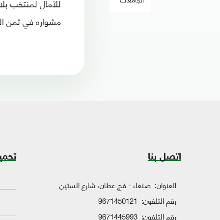
مشواره في ثمن النهائي على يد فرنسا (3
اتصل بنا
تحمي
العنوان:
صنعاء - فج عطان، شارع الستين
رقم التلفون:
9671450121
رقم التلفون:
9671445993