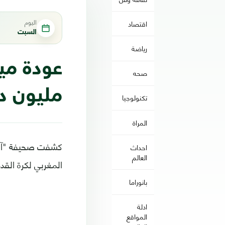
اليوم
اقتصاد
السبت
رياضة
عودة مي
صحه
مليون دو
تكنولوجيا
المراة
كشفت صحيفة "آس" 
احداث
العالم
المغربي لكرة القد
بانوراما
ادلة
المواقع