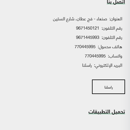
اتصل بنا
العنوان:
صنعاء - فج عطان، شارع الستين
رقم التلفون:
9671450121
رقم التلفون:
9671445993
هاتف محمول:
770445995
واتساب:
770445995
البريد الإلكتروني:
راسلنا
راسلنا
تحميل التطبيقات