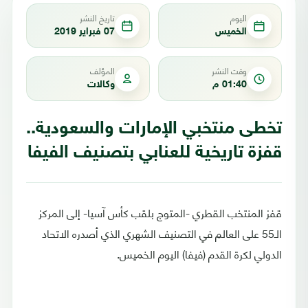
اليوم
تاريخ النشر
الخميس
07 فبراير 2019
وقت النشر
المؤلف
01:40 م
وكالات
تخطى منتخبي الإمارات والسعودية..
قفزة تاريخية للعنابي بتصنيف الفيفا
قفز المنتخب القطري -المتوج بلقب كأس آسيا- إلى المركز
الـ55 على العالم في التصنيف الشهري الذي أصدره الاتحاد
الدولي لكرة القدم (فيفا) اليوم الخميس.