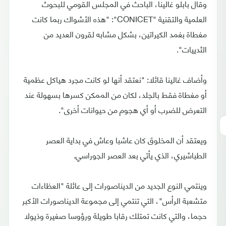
وقال بابلو غالينا، الباحث في المجلس القومي للبحوث
العلمية والتقنية "CONICET": "هذه الأشواك ربما كانت
مغطاة بغمد الكيراتين، بشكل مشابه لقرون العديد من
الثدييات".
وأضاف غالينا قائلا: "نعتقد أنها لو كانت مجرد هياكل عظمية
أو مغطاة فقط بالجلد، لكان من الممكن كسرها بسهولة عند
التعرض للضرب أو أي هجوم من حيوانات أخرى".
ويعتقد أن المخلوق كان عاشبا وعاش في بداية العصر
الطباشيري، الذي يأتي بعد العصر الجوراسي.
وينتمي النوع الجديد من الديناصورات إلى عائلة "العظاءات
متشعبة الرأس"، التي تنتمي إلى مجموعة الديناصورات الأكبر
حجما، والتي كانت تمتلك رقابا طويلة ورؤوسا صغيرة وذيولا