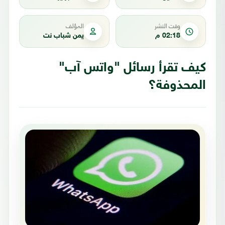
وقت النشر
المؤلف
02:18 م
يمن شباب نت
كيف تقرأ رسائل "واتس آب"
المحذوفة؟