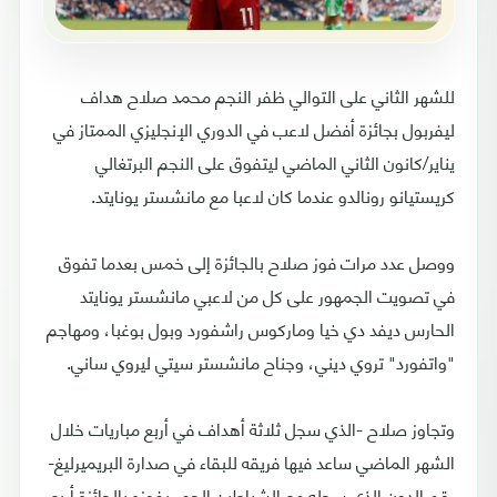
للشهر الثاني على التوالي ظفر النجم محمد صلاح هداف
ليفربول بجائزة أفضل لاعب في الدوري الإنجليزي الممتاز في
يناير/كانون الثاني الماضي ليتفوق على النجم البرتغالي
كريستيانو رونالدو عندما كان لاعبا مع مانشستر يونايتد.
ووصل عدد مرات فوز صلاح بالجائزة إلى خمس بعدما تفوق
في تصويت الجمهور على كل من لاعبي مانشستر يونايتد
الحارس ديفد دي خيا وماركوس راشفورد وبول بوغبا، ومهاجم
"واتفورد" تروي ديني، وجناح مانشستر سيتي ليروي ساني.
وتجاوز صلاح -الذي سجل ثلاثة أهداف في أربع مباريات خلال
الشهر الماضي ساعد فيها فريقه للبقاء في صدارة البريميرليغ-
رقم الدون الذي سجله مع الشياطين الحمر بفوزه بالجائزة أربع