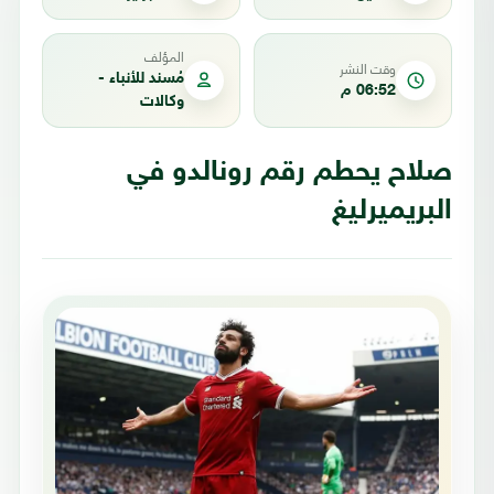
المؤلف
وقت النشر
مُسند للأنباء -
06:52 م
وكالات
صلاح يحطم رقم رونالدو في
البريميرليغ