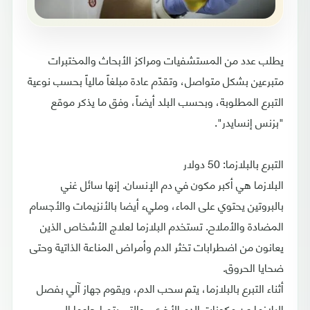
يطلب عدد من المستشفيات ومراكز الأبحاث والمختبرات
متبرعين بشكل متواصل، وتقدّم عادة مبلغاً مالياً بحسب نوعية
التبرع المطلوبة، وبحسب البلد أيضاً، وفق ما يذكر موقع
"بزنس إنسايدر".
التبرع بالبلازما: 50 دولار
البلازما هي أكبر مكون في دم الإنسان. إنها سائل غني
بالبروتين يحتوي على الماء، ومليء أيضا بالأنزيمات والأجسام
المضادة والأملاح. تستخدم البلازما لعلاج الأشخاص الذين
يعانون من اضطرابات تخثر الدم وأمراض المناعة الذاتية وحتى
ضحايا الحروق.
أثناء التبرع بالبلازما، يتم سحب الدم، ويقوم جهاز آلي بفصل
البلازما عن مكونات الدم الأخرى، والتي يتم إرجاعها إلى