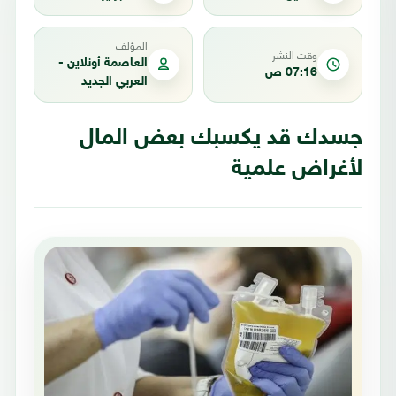
المؤلف
وقت النشر
العاصمة أونلاين -
07:16 ص
العربي الجديد
جسدك قد يكسبك بعض المال
لأغراض علمية