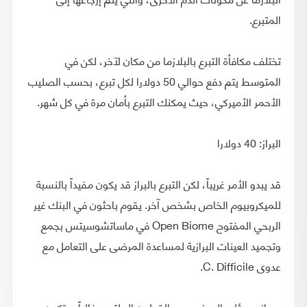
المتبرع.
تختلف مكافأة التبرع بالبلازما من مكان لآخر، لكن في
المتوسط يتم دفع حوالي 50 دولارا لكل تبرع، بحسب الصليب
الأحمر الأميركي، حيث يمكنك التبرع بأمان مرة في كل شهر.
البراز: 40 دولارا
قد يبدو الأمر غريباً، لكن التبرع بالبراز قد يكون مفيداً بالنسبة
للميكروبيوم الخاص بشخص آخر. يقوم باحثون في البنك غير
الربحي المفتوح Open Biome في ماساتشوسيتس بجمع
وتجميد العينات البرازية لمساعدة المرضى على التعامل مع
عدوى C. Difficile.
ويعاني هؤلاء المرضى من القولون الملتهب غالباً، وتكون