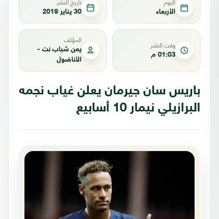
اليوم
تاريخ النشر
الأربعاء
30 يناير 2019
المؤلف
وقت النشر
يمن شباب نت -
01:03 م
الأناضول
باريس سان جيرمان يعلن غياب نجمه
البرازيلي نيمار 10 أسابيع