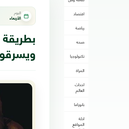
اليوم
اقتصاد
الأربعاء
رياضة
صحه
ويسرقو
تكنولوجيا
المراة
احداث
العالم
بانوراما
ادلة
المواقع