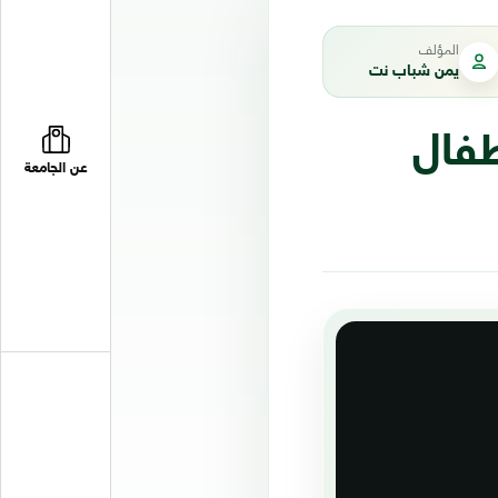
المؤلف
يمن شباب نت
ة.. "سحرة" يقتلون 6 أطفال
عن الجامعة