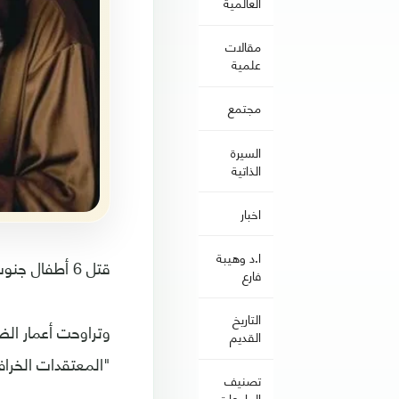
العالمية
مقالات
علمية
مجتمع
السيرة
الذاتية
اخبار
ا.د وهيبة
قتل 6 أطفال جنوب غرب تنزانيا، وعثرت الشرطة على جثثهم بلا أذان وأسنان، وبعضها كان بلا أطراف أيضا.
فارع
التاريخ
وتراوحت أعمار الض
القديم
"المعتقدات الخراف
تصنيف
الجامعات