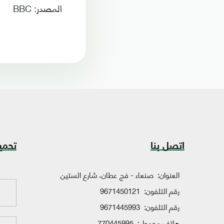
المصدر: BBC
اتصل بنا
تحمي
العنوان:
صنعاء - فج عطان، شارع الستين
رقم التلفون:
9671450121
رقم التلفون:
9671445993
هاتف محمول:
770445995