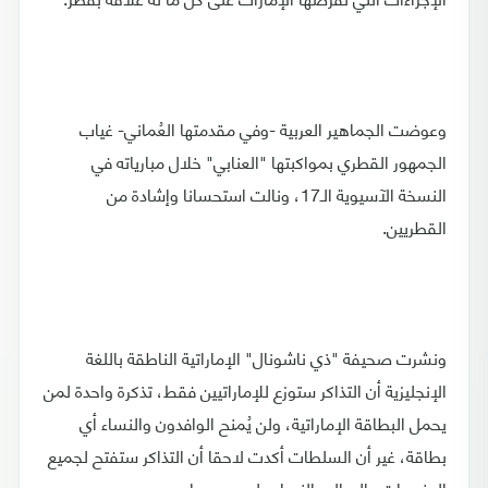
وعوضت الجماهير العربية -وفي مقدمتها العُماني- غياب
الجمهور القطري بمواكبتها "العنابي" خلال مبارياته في
النسخة الآسيوية الـ17، ونالت استحسانا وإشادة من
القطريين.
ونشرت صحيفة "ذي ناشونال" الإماراتية الناطقة باللغة
الإنجليزية أن التذاكر ستوزع للإماراتيين فقط، تذكرة واحدة لمن
يحمل البطاقة الإماراتية، ولن يُمنح الوافدون والنساء أي
بطاقة، غير أن السلطات أكدت لاحقا أن التذاكر ستفتح لجميع
الجنسيات والرجال والنساء على حد سواء.