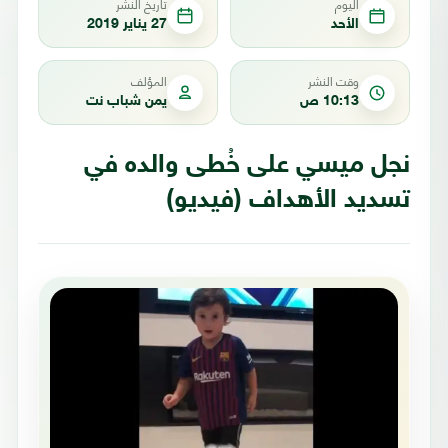
اليوم
تاريخ النشر
الأحد
27 يناير 2019
وقت النشر
المؤلف
10:13 ص
يمن شباب نت
نجل ميسي على خُطى والده في
تسديد الأهداف (فيديو)