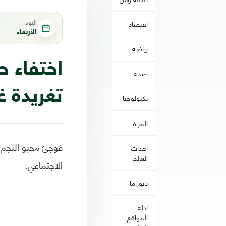
اليوم
اقتصاد
الأربعاء
رياضة
اختفاء 
صحه
تغريدة 
تكنولوجيا
المراة
فوجئ محبو النجم 
احداث
العالم
الاجتماعي.
بانوراما
ادلة
المواقع