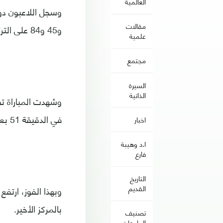
العالمية
مقالات
و45 و84 على الترتيب.
علمية
مجتمع
السيرة
الذاتية
وشهدت المباراة تض
في الدقيقة 51 بعد لمسة يد على لاعب كييفو.
اخبار
ا.د وهيبة
فارع
التاريخ
القديم
بالمركز الأخير.
تصنيف
الجامعات