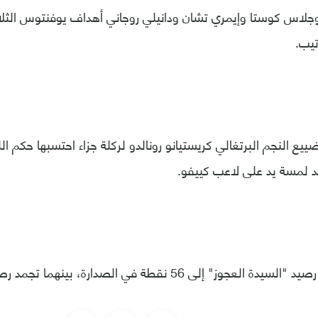
ييع النجم البرتغالي كريستيانو رونالدو لركلة جزاء احتسبها حكم ا