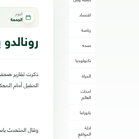
اليوم
اقتصاد
الجمعة
رياضة
رونالدو 
صحه
تكنولوجيا
ذكرت تقارير صحفية
المراة
المقبل أمام المح
احداث
العالم
بانوراما
ادلة
وقال المتحدث باسم
المواقع