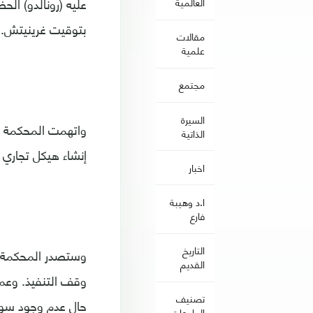
عليه (رونالدو) الح
العالمية
بتوقيت غرينيتش.
مقالات
علمية
مجتمع
السيرة
الذاتية
إنشاء هيكل تجاري وهمي 
اخبار
ا.د وهيبة
فارع
التاريخ
وستصدر المحكمة ال
القديم
وقف التنفيذ. وعم
تصنيف
حال عدم وجود سو
الجامعات