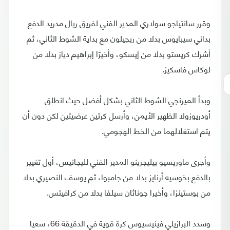
وقرر سانتياجو سولاري المدير الفني لفريق ريال مدريد الدفع
بداني سيبايوس بدلا من ريجيلون مع بداية الشوط الثاني، ثم
أشرك كريستو بدلا من إيسكو، وأخيرًا إبراهيم دياز بدلا من
لوكاس فاسكيز.
وبدأ الميرنجي الشوط الثاني بشكل أفضل حيث انطلق
أودريوزولا الظهير الأيمن، وأرسل كرتين عرضيتين لكن دون أن
يتم استغلالهما من الخط الهجومي.
وأجرى ماوريسيو بيليجرينو المدير الفني لليجانيس، أول تغيير
بالدفع بخوسيه أرنايز بدلا من جامبوا، ثم يوسف النصيري بدلا
من بوستينزا، وأخيرا جوناثان سيلفا بدلا من كرافيتس.
وسدد البرازيلي فينيسيوس كرة قوية في الدقيقة 66، سعيا