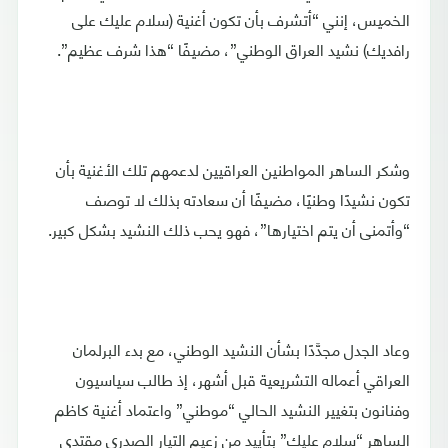
الخميس، إنني “أتشرف بأن تكون أغنية (سلام عليك على
رافديك) نشيد العراق الوطني”، مضيفًا “هذا شرف عظيم”.
وشكر الساهر المواطنين العراقيين لدعمهم تلك الأغنية بأن
تكون نشيدًا وطنيًا، مضيفًا أن سعادته بذلك لا توصف
“وأتمنى أن يتم اختيارها”، فهو يحب ذلك النشيد بشكل كبير.
وعاد الجدل مجدَّدًا بشأن النشيد الوطني، مع بدء البرلمان
العراقي أعماله التشريعية قبل أشهر، إذ طالب سياسيون
وفنانون بتغيير النشيد الحالي “موطني” واعتماد أغنية كاظم
الساهر “سلام عليك” بتأييد من زعيم التيار الصدري مقتدى