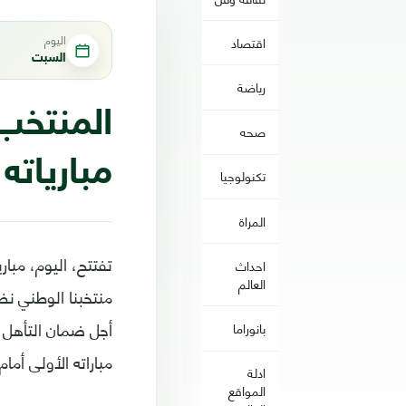
اليوم
اقتصاد
السبت
رياضة
المنتخب
صحه
مباريات
تكنولوجيا
المراة
تفتتح، اليوم، مبار
احداث
العالم
منتخبنا الوطني نظ
أجل ضمان التأهل إ
بانوراما
مباراته الأولى أمام 
ادلة
المواقع