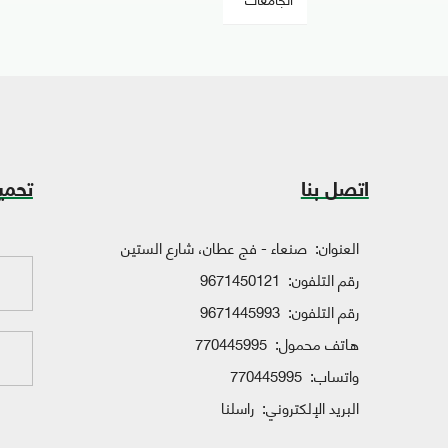
اتصل بنا
تحمي
العنوان:
صنعاء - فج عطان، شارع الستين
رقم التلفون:
9671450121
رقم التلفون:
9671445993
هاتف محمول:
770445995
واتساب:
770445995
البريد الإلكتروني:
راسلنا