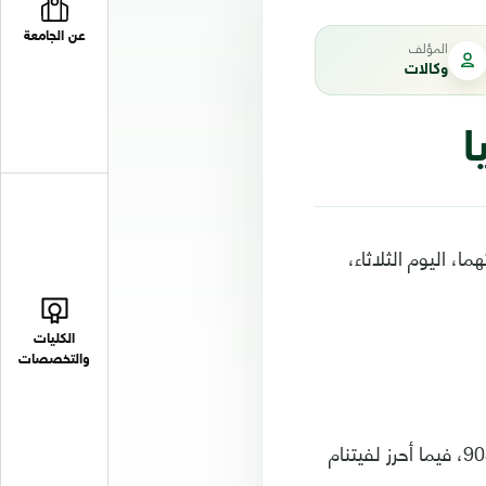
عن الجامعة
المؤلف
وكالات
ا
) في المباراة التي جمعتهما، اليوم الثلاثاء،
الكليات
والتخصصات
سجل ثلاثية منتخب العراق، مهند علي وهمام طارق وعلي عدنان، بالدقائق 35 و60 و90، فيما أحرز لفيتنام