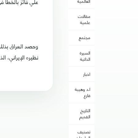
علي فائز بالخطأ في م
العالمية
مقالات
علمية
مجتمع
وحصد العراق بذلك 
السيرة
نظيره الإيراني، ا
الذاتية
اخبار
ا.د وهيبة
فارع
التاريخ
القديم
تصنيف
الجامعات