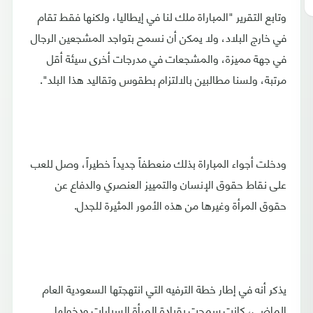
وتابع التقرير "المباراة ملك لنا في إيطاليا، ولكنها فقط تقام
في خارج البلاد، ولا يمكن أن نسمح بتواجد المشجعين الرجال
في جهة مميزة، والمشجعات في مدرجات أخرى سيئة أقل
مرتبة، ولسنا مطالبين بالالتزام بطقوس وتقاليد هذا البلد".
ودخلت أجواء المباراة بذلك منعطفاً جديداً خطيراً، وصل للعب
على نقاط حقوق الإنسان والتمييز العنصري والدفاع عن
حقوق المرأة وغيرها من هذه الأمور المثيرة للجدل.
يذكر أنه في إطار خطة الترفيه التي انتهجتها السعودية العام
الماضي، كانت سمحت بقيادة المرأة السيارات ودخولها