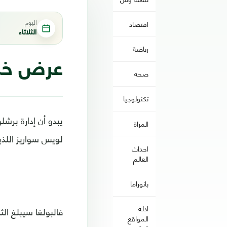
اليوم
اقتصاد
الثلاثاء
رياضة
عرض خرا
صحه
تكنولوجيا
يبدو أن إدارة برش
المراة
لويس سواريز اللذي
احداث
العالم
بانوراما
ادلة
فالبولغا سيبلغ الث
المواقع