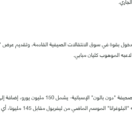
الدخول بقوة في سوق الانتقالات الصيفية القادمة، وتقديم عرض "
اعبه الموهوب كليان مبابي.
والعرض -بحسب صحيفة "دون بالون" الإسبانية- يشمل 150
كوتينيو الذي ضمه "البلوغرانا" الم