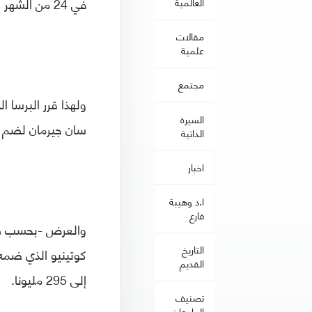
في 24 من الشهر الجاري.
العالمية
مقالات
علمية
مجتمع
ولهذا قرر البرسا 
السيرة
سان جيرمان لضم ل
الذاتية
اخبار
ا.د وهيبة
فارع
التاريخ
القديم
إلى 295 مليونا.
تصنيف
الجامعات