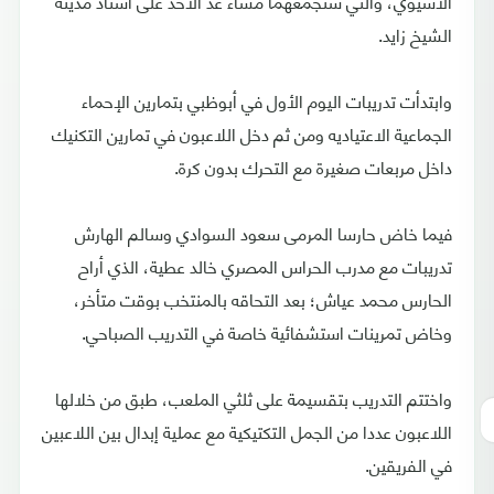
الآسيوي، والتي ستجمعهما مساء غد الأحد على استاد مدينة
الشيخ زايد.
وابتدأت تدريبات اليوم الأول في أبوظبي بتمارين الإحماء
الجماعية الاعتياديه ومن ثم دخل اللاعبون في تمارين التكنيك
داخل مربعات صغيرة مع التحرك بدون كرة.
فيما خاض حارسا المرمى سعود السوادي وسالم الهارش
تدريبات مع مدرب الحراس المصري خالد عطية، الذي أراح
الحارس محمد عياش؛ بعد التحاقه بالمنتخب بوقت متأخر،
وخاض تمرينات استشفائية خاصة في التدريب الصباحي.
واختتم التدريب بتقسيمة على ثلثي الملعب، طبق من خلالها
اللاعبون عددا من الجمل التكتيكية مع عملية إبدال بين اللاعبين
في الفريقين.