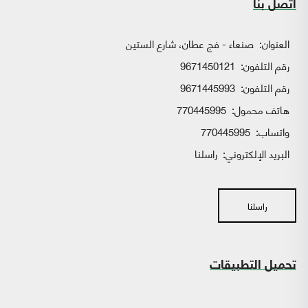
اتصل بنا
العنوان:
صنعاء - فج عطان، شارع الستين
رقم التلفون:
9671450121
رقم التلفون:
9671445993
هاتف محمول:
770445995
واتساب:
770445995
البريد الإلكتروني:
راسلنا
راسلنا
تحميل التطبيقات