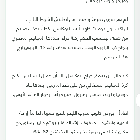
لم تمر سوى دقيقة ونصف من انطلاق الشوط الثاني،
ليرتكب بول دوميت ظهير أيسر نيوكاسل، خطأ، بجذب صلاح
من كتفه، ليحتسب الحكم ركلة جزاء، سددها المهاجم المصري
بنجاح في الزاوية اليمنى، مسجلا هدفه رقم 12 بالبريميرليج
هذا الموسم.
كاد ماني أن يعمق جراح نيوكاسل، إلا أن جمال لاسيليس أخرج
كرة المهاجم السنغالي من على خط المرمى، بعدها عاد
خوسيلو ليهدد مرمى ليفربول بضربة رأس بجوار القائم الأيمن.
اطمأن يورجن كلوب مدرب الليفر للفوز نسبيا، لذا بدأ إراحة
لاعبيه وتنشيط الصفوف بإشراك فابينيو ثم دانييل ستوريدج
مكان فينالدوم وروبرتو فيرمينو بالدقيقتين 62 و68.