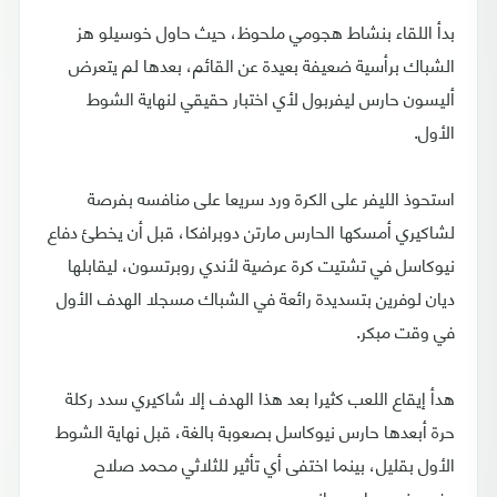
بدأ اللقاء بنشاط هجومي ملحوظ، حيث حاول خوسيلو هز
الشباك برأسية ضعيفة بعيدة عن القائم، بعدها لم يتعرض
أليسون حارس ليفربول لأي اختبار حقيقي لنهاية الشوط
الأول.
استحوذ الليفر على الكرة ورد سريعا على منافسه بفرصة
لشاكيري أمسكها الحارس مارتن دوبرافكا، قبل أن يخطئ دفاع
نيوكاسل في تشتيت كرة عرضية لأندي روبرتسون، ليقابلها
ديان لوفرين بتسديدة رائعة في الشباك مسجلا الهدف الأول
في وقت مبكر.
هدأ إيقاع اللعب كثيرا بعد هذا الهدف إلا شاكيري سدد ركلة
حرة أبعدها حارس نيوكاسل بصعوبة بالغة، قبل نهاية الشوط
الأول بقليل، بينما اختفى أي تأثير للثلاثي محمد صلاح
وفيرمينو وساديو ماني.