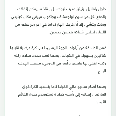
حاول رافائيل بينيتيز مدرب نيوكاسل إنقاذ ما يمكن إنقاذه،
بالدفع بكل من سين لونجستاف وجاكوب ميرفي مكان كينيدي
ومات ريتشي، إلا أن فريقه انهار تماما في آخر ربع ساعة من
اللقاء، لتتلقى شباكه هدفين جديدين.
فمن انطلاقة من أرنولد بالجهة اليمنى، لعب كرة عرضية قابلها
شاكيري بسهولة في الشباك، بعدها لعب محمد صلاح ركلة
ركنية ارتقى لها فابينيو برأسه في المرمى، مسجلا الهدف
الرابع.
بعدها أضاع ساديو ماني انفرادا تاما بتسديد الكرة فوق
العارضة، إضافة إلى رأسية خطيرة لستوريدج بجوار القائم
الأيمن.