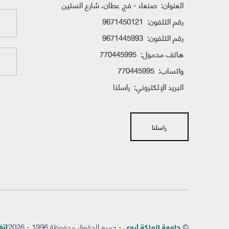
العنوان:
صنعاء - فج عطان، شارع الستين
رقم التلفون:
9671450121
رقم التلفون:
9671445993
هاتف محمول:
770445995
واتساب:
770445995
البريد الإلكتروني:
راسلنا
راسلنا
©
- جميع الحقوق محفوظة 1996 - 2026
إتفاق
جامعة الملكة أروى