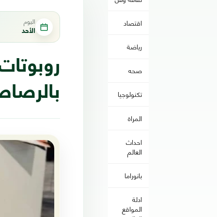
اليوم
اقتصاد
الأحد
رياضة
صحه
بالرصا
تكنولوجيا
المراة
احداث
العالم
بانوراما
ادلة
المواقع