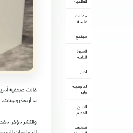
العالمية
مقالات
علمية
مجتمع
السيرة
الذاتية
اخبار
ا.د وهيبة
فارع
يد أربعة روبوتات، 
التاريخ
القديم
وانتشر مؤخرا مقطع
تصنيف
المعلومات السرية 
الجامعات