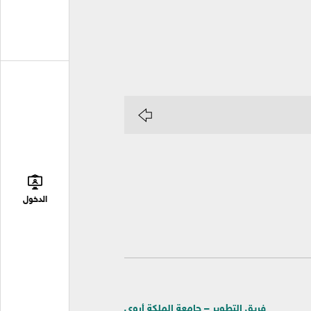
الدخول
فريق التطوير – جامعة الملكة أروى