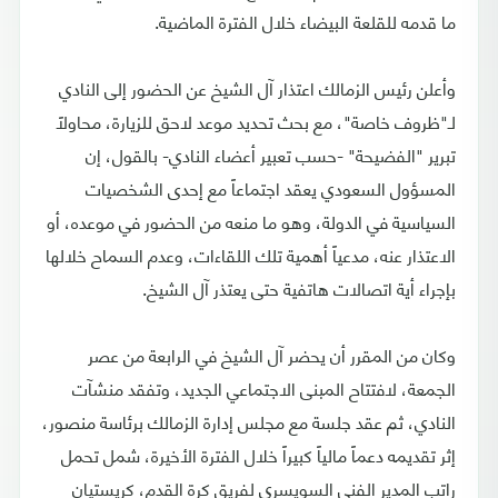
ما قدمه للقلعة البيضاء خلال الفترة الماضية.
وأعلن رئيس الزمالك اعتذار آل الشيخ عن الحضور إلى النادي
لـ"ظروف خاصة"، مع بحث تحديد موعد لاحق للزيارة، محاولاً
تبرير "الفضيحة" -حسب تعبير أعضاء النادي- بالقول، إن
المسؤول السعودي يعقد اجتماعاً مع إحدى الشخصيات
السياسية في الدولة، وهو ما منعه من الحضور في موعده، أو
الاعتذار عنه، مدعياً أهمية تلك اللقاءات، وعدم السماح خلالها
بإجراء أية اتصالات هاتفية حتى يعتذر آل الشيخ.
وكان من المقرر أن يحضر آل الشيخ في الرابعة من عصر
الجمعة، لافتتاح المبنى الاجتماعي الجديد، وتفقد منشآت
النادي، ثم عقد جلسة مع مجلس إدارة الزمالك برئاسة منصور،
إثر تقديمه دعماً مالياً كبيراً خلال الفترة الأخيرة، شمل تحمل
راتب المدير الفني السويسري لفريق كرة القدم، كريستيان