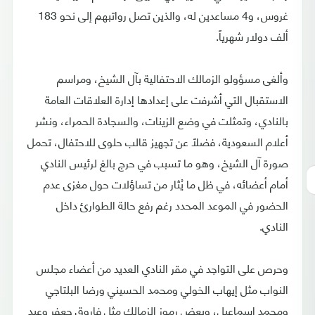
غروس، و4 مساعدين له، والذين تصل رواتبهم إلى نحو 183
ألف دولار شهرياً.
وألغى مسؤولو الزمالك الاحتفالية بآل الشيخ، ومراسم
الاستقبال التي أشرفت على إعدادها إدارة العلاقات العامة
بالنادي، وتمثلت في وضع الزينات، والسجادة الحمراء، ونشر
أعلام السعودية، فضلاً عن تجهيز قالب حلوى للاحتفال، تحمل
صورة آل الشيخ، وهو ما تسبب في حرج بالغ لرئيس النادي
أمام أعضائه، في ظل ما يُثار من تساؤلات حول مغزى عدم
الحضور في الموعد المحدد رغم رفع حالة الطوارئ داخل
النادي.
وحرص على التواجد في مقر النادي العديد من أعضاء مجلس
النواب مثل إيهاب الخولي ومحمد الحسيني ورضا البلتاجي
ومحمد إسماعيل، وبعض رموز الزمالك مثل فاروق جعفر وعبد