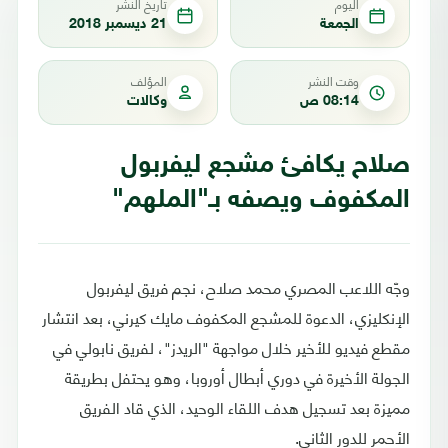
اليوم
تاريخ النشر
الجمعة
21 ديسمبر 2018
وقت النشر
المؤلف
08:14 ص
وكالات
صلاح يكافئ مشجع ليفربول
المكفوف ويصفه بـ"الملهم"
وجّه اللاعب المصري محمد صلاح، نجم فريق ليفربول
الإنكليزي، الدعوة للمشجع المكفوف مايك كيرني، بعد انتشار
مقطع فيديو للأخير خلال مواجهة "الريدز"، لفريق نابولي في
الجولة الأخيرة في دوري أبطال أوروبا، وهو يحتفل بطريقة
مميزة بعد تسجيل هدف اللقاء الوحيد، الذي قاد الفريق
الأحمر للدور الثاني.