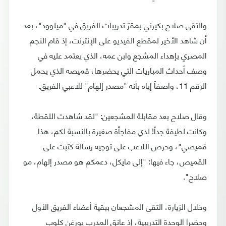
والتقى صلاح بكيرني بمقرّ تدريبات الفريق في "ميلوود"، بعد
أن شاهد الأخير لمقطع الفيديو على الإنترنت، إذ قام النجم
المصري بإهداء المشجع وابن عمه، الذي يعتمد عليه في
وصف أحداث المباريات التي يحضرها، قميصه الذي يحمل
الرقم 11، واصفاً إياه بأنه "مصدر إلهام" للاعبي الفريق.
وقال صلاح بعد مقابلة المشجعين: "لقد شاهدت اللقطة،
وكانت لطيفة جداً! لدي مفاجأة صغيرة بالنسبة لكم، هذا
قميصي"، وحرص اللاعب على توجيه رسالة كتبت على
القميص، جاء فيها: "إلى مايكل، دعمكم هو مصدر إلهام، مو
صلاح".
وخلال الزيارة، التقى المشجعان ببقية أعضاء الفريق الأول
وحضرا الوحدة التدريبية، إذ عانق المدرب يورغن كلوب