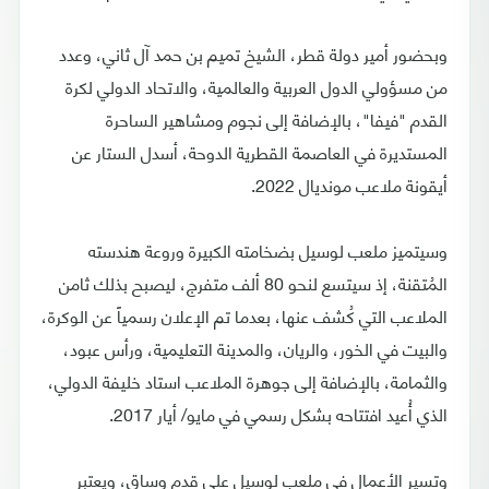
وبحضور أمير دولة قطر، الشيخ تميم بن حمد آل ثاني، وعدد
من مسؤولي الدول العربية والعالمية، والاتحاد الدولي لكرة
القدم "فيفا"، بالإضافة إلى نجوم ومشاهير الساحرة
المستديرة في العاصمة القطرية الدوحة، أسدل الستار عن
أيقونة ملاعب مونديال 2022.
وسيتميز ملعب لوسيل بضخامته الكبيرة وروعة هندسته
المُتقنة، إذ سيتسع لنحو 80 ألف متفرج، ليصبح بذلك ثامن
الملاعب التي كُشف عنها، بعدما تم الإعلان رسمياً عن الوكرة،
والبيت في الخور، والريان، والمدينة التعليمية، ورأس عبود،
والثمامة، بالإضافة إلى جوهرة الملاعب استاد خليفة الدولي،
الذي أُعيد افتتاحه بشكل رسمي في مايو/ أيار 2017.
وتسير الأعمال في ملعب لوسيل على قدم وساق، ويعتبر