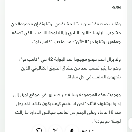
يورو.
وقالت صحيفة "سبورت" المقربة من برشلونة إن مجموعة من
مشجعي البارسا طالبوا النادي بإزالة لوحة اللاعب -الذي تصفه
جماهير برشلونة بـ"الخائن"- من ملعب "كامب نو".
ولا يزال اسم فيغو موجودا عند البوابة 42 في "كامب نو"،
وهو ما يثير غضب عدد من عشاق الفريق الكتالوني الذين
يتجهون للملعب في كل مباراة.
ووجهت هذه المجموعة رسالة عبر حسابها في موقع تويتر إلى
إدارة برشلونة قائلة "نحن لا نفهم كيف يكون ذلك، لقد رحل
منذ 18 عاما، وعلى الرغم من تعاقب مجالس الإدارة ما زالت
لوحته موجودة".
مشاركة: