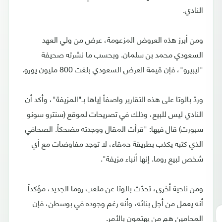
النادي.
ومن أبرز هذه العروض المزعومة، عرض من ولي العهد
السعودي محمد بن سلمان. وبحسب ما نشرته صحيفة
"ليبيرو"، فإن قيمة العرض السعودي بلغت 800 مليون يورو.
وردّ بالوتا على هذه التقارير واصفاً إياها بـ"المزيفة"، وأكد أن
النادي ليس للبيع، وذلك في تصريحات لموقع (سنترو سونو
سبورت) قال فيها: "قرأت المقال ووجدته مضحكاً. الصحافي
الذي كتبه يكذب بطريقة حمقاء، لا توجد مفاوضات مع أي
شخص لبيع روما. إنها أنباء مزيفة".
ومن ناحية أخرى، تحدّث بالوتا عن ملعب روما الجديد، مؤكداً
أنه يعمل من أجل بنائه، وأنه رغم وجوده في بوسطن، فإن
المحامين هم من يهتمون بالأمر.