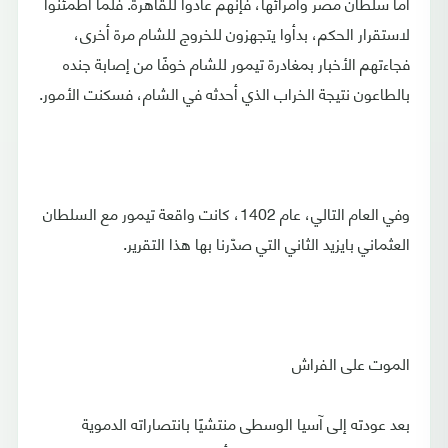
أما سلطان مصر وأمرائها، فإنهم عادوا للقاهرة. فلما اطمئنوا
لاستقرار الحكم، بدأوا يتجهزون للخروج للشام مرة أخرى،
فجاءتهم الأخبار بمغادرة تيمور للشام خوفًا من إصابة جنده
بالطاعون نتيجة الخراب الذي أحدثه في الشام، فسكنت الأمور.
وفي العام التالي، عام 1402، كانت واقعة تيمور مع السلطان
العثماني بايزيد الثاني التي صدّرنا بها هذا التقرير.
الموت على الفراش
بعد عودته إلى آسيا الوسطى منتشيًا بانتصاراته الدموية