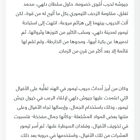
جيوشه لحرب أقوى خصومه. حاول سلطان دلهي، محمد
تغلق، مقاومة الزحف التيموري بكل ما أتيح له من قوة، لكن
آلت الحروب بينهما إلى هزائم مروعة، انتهت إلى استباحة
تيمور لمدينة دلهي، وسلب الكثير من كنوزها وثرواتها، ثم
تدميرها عن بكرة أبيها، ومحوها من الخارطة، ولم تقم لها
قائمة إلا بعد أكثر من قرنٍ من الزمان.
وكان من أبرز أحداث حروب تيمور في الهند تغلُّبه على الأفيال
التي اعتمدت عليها جيوش دلهي لإلقاء الرعب في خيول جيش
تيمور، وذلك باستخدام الجمال، وإرسالها تجاه الأفيال وعلى
متنها بعض المواد المشتعلة -وكأنها جمال مفخخة- فتسببت
في تخويف الأفيال، وفقدان السيطرة علىها، ثم أسر تيمور
العشرات من تلك الأفيال، واستخدمها في حروبه بعد ذلك