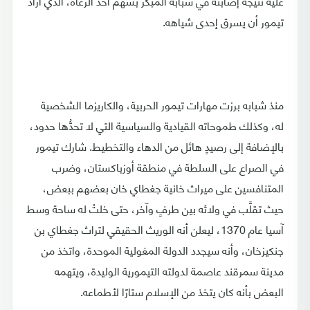
عليه نتيجة إصابته في شبابه المبكر بسهم أحد الرعاة، الذي أراد
تيمور أن يسرق إحدى شياهه.
منذ شبابه برزت مهارات تيمور الحربية، والكاريزما الشخصية
له، وكذلك طموحاته القيادية والسياسية التي لا تحدُّها حدود،
بالإضافة إلى رصيدٍ هائل من الدهاء والتخطيط. شارك تيمور
في الصراع على السلطة في منطقة أوزباكستان، وضرب
المتنافسين على ميراث خانية جغطاي خان بعضهم ببعض،
حيث تقلَّب في ولائه بين طرفٍ وآخر، حتى خلتْ له ساحة وسط
آسيا عام 1370، ليعلن أنه الوريث الحقيقي لتراث جغطاي بن
جنكيزخان، وأنه سيجدد الدولة المغولية الموحدة، واتخذ من
مدينة سمرقند عاصمة لدولته التيمورية الوليدة، ويتهمه
البعض بأنه كان يتخذ من الإسلام ستارًا لأطماعه.