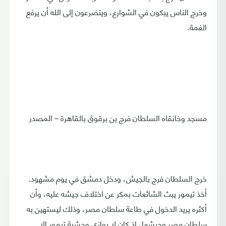
وخرج الناس يبكون في الشوارع، ويتضرعون إلى الله أن يرفع
الغمة.
مسجد وخانقاه السلطان فرج بن برقوق بالقاهرة – المصدر
خرج السلطان فرج بالجيش، ودخل دمشق في يوم مشهود.
أخذ تيمور يبث الشائعات بمكر عن اختلاف جيشه عليه، وأن
أكثره يريد الدخول في طاعة سلطان مصر، وذلك ليستهين به
سلطان مصر وجيشها، إذ كان لا يوازي وحشية تيمور إلا