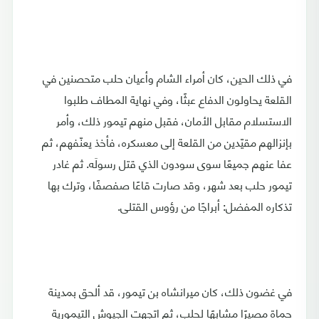
في ذلك الحين، كان أمراء الشام وأعيان حلب متحصنين في
القلعة يحاولون الدفاع عبثًا، وفي نهاية المطاف طلبوا
الاستسلام مقابل الأمان، فقبل منهم تيمور ذلك، وأمر
بإنزالهم مقيّدين من القلعة إلى معسكره، فأخذ يعنّفهم، ثم
عفا عنهم جميعًا سوى سودون الذي قتل رسولَه. ثم غادر
تيمور حلب بعد شهر، وقد صارت قاعًا صفصفًا، وترك بها
تذكاره المفضل: أبراجًا من رؤوس القتلى.
في غضون ذلك، كان ميرانشاه بن تيمور، قد ألحق بمدينة
حماة مصيرًا مشابهًا لحلب، ثم اتجهت الجيوش التيمورية