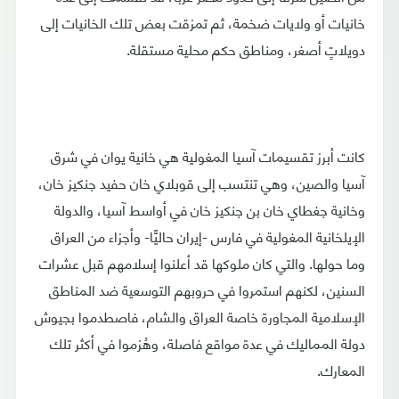
خانيات أو ولايات ضخمة، ثم تمزقت بعض تلك الخانيات إلى
دويلاتٍ أصغر، ومناطق حكم محلية مستقلة.
كانت أبرز تقسيمات آسيا المغولية هي خانية يوان في شرق
آسيا والصين، وهي تنتسب إلى قوبلاي خان حفيد جنكيز خان،
وخانية جغطاي خان بن جنكيز خان في أواسط آسيا، والدولة
الإيلخانية المغولية في فارس -إيران حاليًّا- وأجزاء من العراق
وما حولها. والتي كان ملوكها قد أعلنوا إسلامهم قبل عشرات
السنين، لكنهم استمروا في حروبهم التوسعية ضد المناطق
الإسلامية المجاورة خاصة العراق والشام، فاصطدموا بجيوش
دولة المماليك في عدة مواقع فاصلة، وهُزموا في أكثر تلك
المعارك.