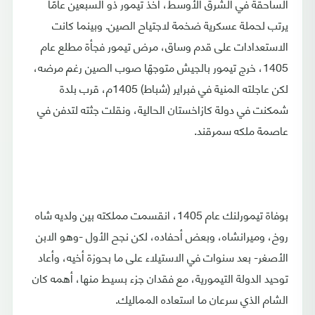
الساحقة في الشرق الأوسط، أخذ تيمور ذو السبعين عامًا
يرتب لحملة عسكرية ضخمة لاجتياح الصين. وبينما كانت
الاستعدادات على قدم وساق، مرض تيمور فجأة مطلع عام
1405، خرج تيمور بالجيش متوجهًا صوب الصين رغم مرضه،
لكن عاجلته المنية في فبراير (شباط) 1405م، قرب بلدة
شمكنت في دولة كازاخستان الحالية، ونقلت جثته لتدفن في
عاصمة ملكه سمرقند.
بوفاة تيمورلنك عام 1405، انقسمت مملكته بين ولديه شاه
روخ، وميرانشاه، وبعض أحفاده، لكن نجح الأول -وهو الابن
الأصغر- بعد سنوات في الاستيلاء على ما بحوزة أخيه، وأعاد
توحيد الدولة التيمورية، مع فقدان جزء بسيط منها، أهمه كان
الشام الذي سرعان ما استعاده المماليك.