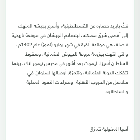
فكَّ بايزيد حصاره عن القسطنطينية، وأسرع بجيشه المنهك
إلى أقصى شرق مملكته، ليتصادم الجيشان في موقعة تاريخية
فاصلة، هي موقعة أنقرة في شهر يوليو (تموز) عام 1402م،
والتي انتهت بهزيمة مروعة للجيوش العثمانية، وسقوط
السلطان أسيرًا، ليموت بعد أشهر في محبس تيمور لنك، بينما
تتفكك الدولة العثمانية، وتتمزق أوصالها لسنواتٍ في
سلاسل من الحروب الأهلية، وصراعات النفوذ المحلية
والسلطانية.
آسيا المغولية تتمزق