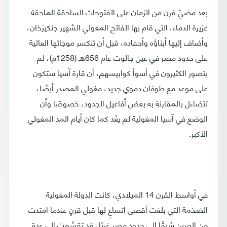
بعد مضيّ قرنٍ من الزمان على الفتوحات الساحقة الماحقة
غزيرة الدماء، التي قام بها الفاتح المغولي الشهير جنكيزخان،
وأضاف إليها أبناؤه وأحفاده، قبل أن تنكسر موجاتها العاتية
على حدود مصر في عين جالوت عام 656هـ (1258م)، لم
يتصور الكثيرون في أسوأ كوابيسهم، أن قارة آسيا ستكون
على موعد مع طوفان دموي جديد، مغولي المصدر أيضًا،
تتضاءل بالمقارنة به بعض أفاعيل الجدود، خصوصًا وأن
الوضع في آسيا المغولية لم يعُد كما كان أيام المد المغولي
الأكبر.
في أواسط القرن 14 الميلادي، كانت الدولة المغولية
الضخمة التي بلغت أقصى اتساعٍ لها قبل قرنٍ عندما امتدت
من الصين شرقًا إلى حدود مصر غربًا، قد تقسَّمت إلى عدة