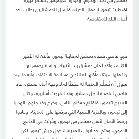
اضطرت تيمور لإعمال الحيلة، فأرسل للدمشقيين يطلب أحد
أعيان البلد للمفاوضة.
خرج قاضي قضاة دمشق لمقابلة تيمور، فألان له الأخير
الكلام، وأكد له أن دمشق بلد الأنبياء، وأنه لا يضمر لها
ولأهلها سوءًا، وأظهر له التدين وسلامة الاعتقاد، وأنه ما يريد
سوى أن تُسلِّم المدينة له حفظًا لماء وجهه أمام عسكره. عاد
قاضي القضاة لأهل دمشق وقد انفرجت أساريره، وكال
المديح لتيمور، فاقتنع معظم الناس، وخرج وفد منهم بالهدايا
إلى تيمور، وبالجزية النقدية التي فرضها على المدينة، وعادوا
برقعة الأمان لأهل دمشق من تيمور، وقُرئت في الجامع
الأموي، وفتح أحد أبواب المدينة لدخول جيش تيمور. لكن