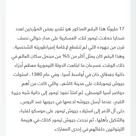
17 مليونًا هذا الرقم المذكور هو تقدير بعض المؤرخين لعدد
ضحايا حملات تيمور لنك. العسكرية على مدار حوالي نصف
قرن من جهوده التي لم تنقطع لإقامة إمبراطوريته الشخصية،
وهذا الرقم كان يمثل أكثر من 5% من مجمل سكان العالم في
ذلك الوقت. فسرعان ما ابتلعت الدولة التيمورية معظم أجزاء
خانية جغطاي خان في أواسط آسيا، وفي عام 1380، استولت
جيوش تيمورلنك على مدينة كاشغر، والتي كانت من أهم
حواضر آسيا الوسطى. ثم امتدَّ نفوذ تيمور إلى خانية شبه جزيرة
القرم، عندما أرسل جيوشه لدعمها في حروبها ضد الروس،
حتى آل الأمر إلى استيلاء جيوش تيمور على موسكو لفترة،
والتنكيل بأهلها، ثم نجحت جيوش تيمور كذلك في هزيمة
الليتوانيين حلفائهم في إحدى المعارك.