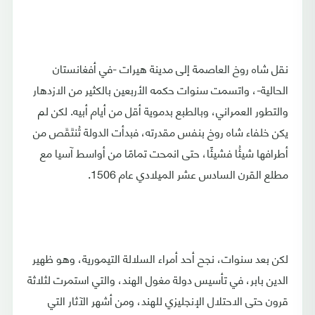
نقل شاه روخ العاصمة إلى مدينة هيرات -في أفغانستان
الحالية-، واتسمت سنوات حكمه الأربعين بالكثير من الازدهار
والتطور العمراني، وبالطبع بدموية أقل من أيام أبيه. لكن لم
يكن خلفاء شاه روخ بنفس مقدرته، فبدأت الدولة تُنتَقَص من
أطرافها شيئُا فشيئًا، حتى انمحت تمامًا من أواسط آسيا مع
مطلع القرن السادس عشر الميلادي عام 1506.
لكن بعد سنوات، نجح أحد أمراء السلالة التيمورية، وهو ظهير
الدين بابر، في تأسيس دولة مغول الهند، والتي استمرت لثلاثة
قرون حتى الاحتلال الإنجليزي للهند، ومن أشهر الآثار التي