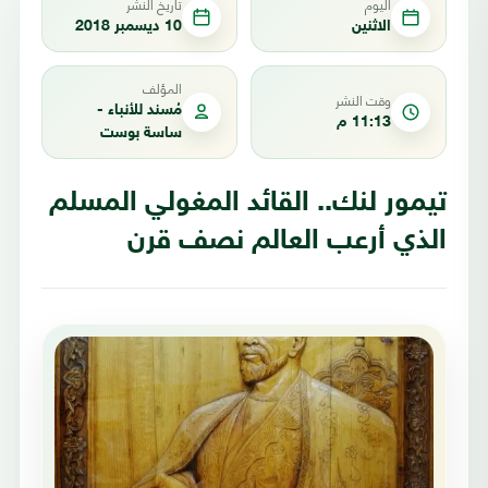
اليوم
تاريخ النشر
الاثنين
10 ديسمبر 2018
المؤلف
وقت النشر
مُسند للأنباء -
11:13 م
ساسة بوست
تيمور لنك.. القائد المغولي المسلم
الذي أرعب العالم نصف قرن