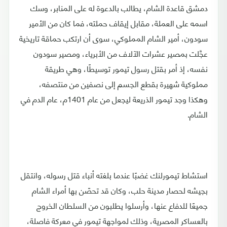
دمشق قاعدة الشام، يطالب بالدعوة له على المنابر، وسك
اسمه على العملة، مقابل إيقاف حملته، فما كان من الأمير
سودون، أمير الشام المملوكي، سوى أن ارتكب حماقة تاريخية
عجَّلت بمصير عشرات الآلاف من الأبرياء، ومصير سودون
نفسه، إذ أمر بقتل رسول تيمور توسيطًا، وهي طريقة
مملوكية شهيرة بقطع الجسم إلى نصفين من منتصفه،
وهكذا وجد تيمور الذريعة ليجعل من عام 1401م، عام الدم في
الشام.
استشاط تيمورلنك غضبًا عندما بلغته أنباء قتل رسوله، وانتقل
بجيشه لحصار مدينة حلب، وكان قد تحصّن بها أمراء الشام
جميعًا للدفاع عنها، وأرسلوا يطلبون من السلطان الخروج
بالعساكر المصرية، وذلك لمواجهة تيمور في معركة فاصلة،