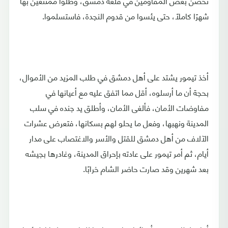
تحصن بعض المقاومين في قلعة دمشق، وظلوا ممتنعين بها
شهرًا كاملًا، حتى يئسوا من قدوم النجدة، فاستسلموا.
أخذ تيمور يشتد على أهل دمشق في طلب المزيد من الأموال،
بحجة أن ما أرسلوه، أقل مما اتفق عليه مع أعيانها في
مفاوضات الأمان، فألغى الأمان، وأطلق يد جنده في سلب
المدينة ونهبها، وفعل ما يحلو لهم بسكانها، فتعرض عشرات
الآلاف من أهل دمشق للقتل والأسر والاغتصاب على مدار
أيام، ثم أمر تيمور على عادته بإحراق المدينة، وغادرها بجيشه
بعد شهرين وقد صارت حاضر الشام خرابًا.