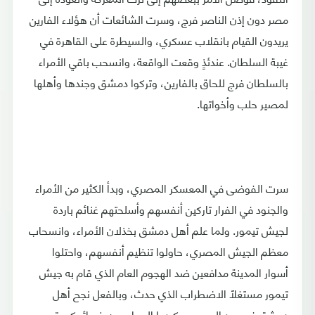
مصر دون إذن الناصر فرج، وسرت الشائعات أن هؤلاء الفارين
يريدون القيام بانقلاب عسكري، والسيطرة على القاهرة في
غيبة السلطان. عندئذٍ وقعت الواقعة، وانسحب باقي الأمراء
بالسلطان فرج للحاق بالفارين، وتركوا دمشق وجندها وأهلها
لمصير حلب وأخواتها.
سرت الفوضى في المعسكر المصري، وبدأ الكثير من الأمراء
والجنود في الفرار تاركين أنفسهم وأسلحتهم غنائم باردة
لجيش تيمور. ولما علم أهل دمشق بخذلان الأمراء، وانسحاب
معظم الجيش المصري، حاولوا تنظيم أنفسهم، واحتلوا
أسوار المدينة مدافعين ضد الهجوم العام الذي قام به جيش
تيمور مستغلًا الاضطراب الذي حدث، وبالفعل نجح أهل
دمشق في صد الهجوم، وكبدوا المهاجمين خسائر كبيرة،