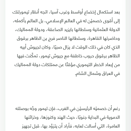
بعد استكمال إخضاع أواسط وغرب آسيا، اتجه أنظار تيمورلنك
إلى أقوى خصميْن له في العالم الإسلامي، بل العالم بأكمله،
الدولة العثمانية وسلطانها بايزيد الصاعقة، ودولة المماليك،
وحاضرتها القاهرة، وسلطانها الناصر فرج بن الظاهر برقوق
الذي كان في ذلك الوقت لا يزال صبيًا، وكان لجيوش أبيه
الظاهر برقوق حروب خاطفة مع جيوش تيمور، تمكَّنت فيها
من إبعاد الخطر التيموري مؤقتًا عن ممتلكات دولة المماليك
في العراق وشمال الشام.
رغم أن خصميْه الرئيسيْن في الغرب، فإن تيمور وجَّه بوصلته
الدموية في البداية جنوبًا، حيث الهند وكنوزها، وخزائنها
العامرة، التي أسالت لعابه، فأراد أن يتزوَّد بها، قبل تجهيز