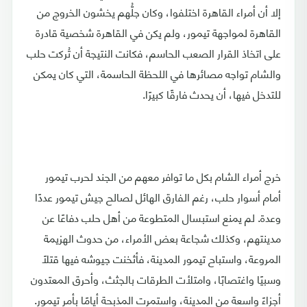
إلا أن أمراء القاهرة اختلفوا، وكان جلُّهم يخشون الخروج من
القاهرة لمواجهة تيمور، ولم يكن في القاهرة شخصية قادرة
على اتخاذ القرار الصعب الحاسم، فكانت النتيجة أن تُركت حلب
والشام تواجه مصائرها في اللحظة الحاسمة، التي كان يمكن
للتدخل فيها، أن يحدث فارقًا كبيرًا.
خرج أمراء الشام بكل ما توافر معهم من الجند لحرب تيمور
أمام أسوار حلب، رغم الفارق الهائل لصالح جيش تيمور عددًا
وعدة. لم يمنع استبسال المتطوعة من أهل حلب دفاعًا عن
مدينتهم، وكذلك شجاعة بعض الأمراء، من حدوث الهزيمة
المروعة، واستباح تيمور المدينة، فأثخنت جيوشه فيها قتلًا
وسبيًا واغتصابًا، وامتلأت الطرقات بالجثث، وأحرق المعتدون
أجزاءً واسعة من المدينة، واستمرت المذبحة أيامًا بأمر تيمور.