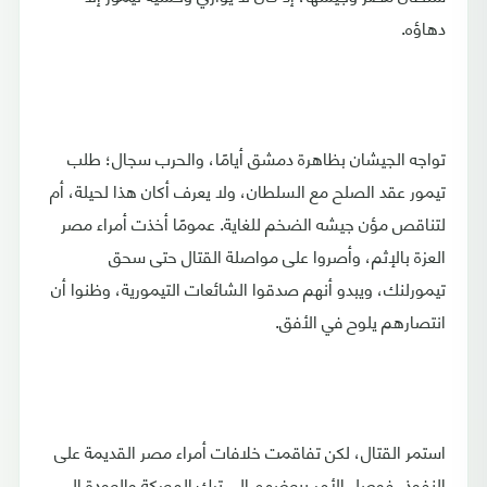
دهاؤه.
تواجه الجيشان بظاهرة دمشق أيامًا، والحرب سجال؛ طلب
تيمور عقد الصلح مع السلطان، ولا يعرف أكان هذا لحيلة، أم
لتناقص مؤن جيشه الضخم للغاية. عمومًا أخذت أمراء مصر
العزة بالإثم، وأصروا على مواصلة القتال حتى سحق
تيمورلنك، ويبدو أنهم صدقوا الشائعات التيمورية، وظنوا أن
انتصارهم يلوح في الأفق.
استمر القتال، لكن تفاقمت خلافات أمراء مصر القديمة على
النفوذ، فوصل الأمر ببعضهم إلى ترك المعركة والعودة إلى