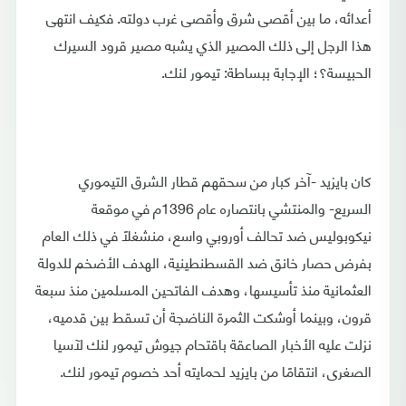
أعدائه، ما بين أقصى شرق وأقصى غرب دولته. فكيف انتهى
هذا الرجل إلى ذلك المصير الذي يشبه مصير قرود السيرك
الحبيسة؟؛ الإجابة ببساطة: تيمور لنك.
كان بايزيد -آخر كبار من سحقهم قطار الشرق التيموري
السريع- والمنتشي بانتصاره عام 1396م في موقعة
نيكوبوليس ضد تحالف أوروبي واسع، منشغلًا في ذلك العام
بفرض حصار خانق ضد القسطنطينية، الهدف الأضخم للدولة
العثمانية منذ تأسيسها، وهدف الفاتحين المسلمين منذ سبعة
قرون، وبينما أوشكت الثمرة الناضجة أن تسقط بين قدميه،
نزلت عليه الأخبار الصاعقة باقتحام جيوش تيمور لنك لآسيا
الصغرى، انتقامًا من بايزيد لحمايته أحد خصوم تيمور لنك.