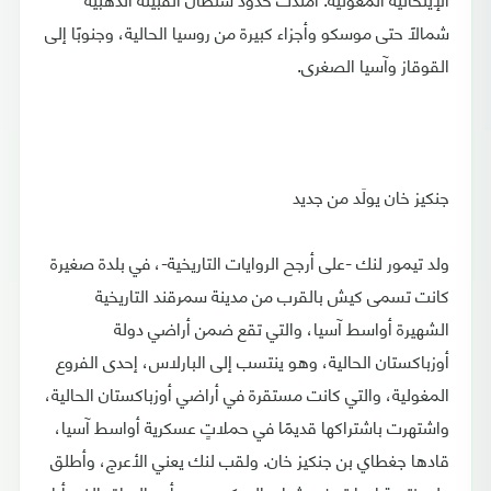
شمالًا حتى موسكو وأجزاء كبيرة من روسيا الحالية، وجنوبًا إلى
القوقاز وآسيا الصغرى.
جنكيز خان يولَد من جديد
ولد تيمور لنك -على أرجح الروايات التاريخية-، في بلدة صغيرة
كانت تسمى كيش بالقرب من مدينة سمرقند التاريخية
الشهيرة أواسط آسيا، والتي تقع ضمن أراضي دولة
أوزباكستان الحالية، وهو ينتسب إلى البارلاس، إحدى الفروع
المغولية، والتي كانت مستقرة في أراضي أوزباكستان الحالية،
واشتهرت باشتراكها قديمًا في حملاتٍ عسكرية أواسط آسيا،
قادها جغطاي بن جنكيز خان. ولقب لنك يعني الأعرج، وأطلق