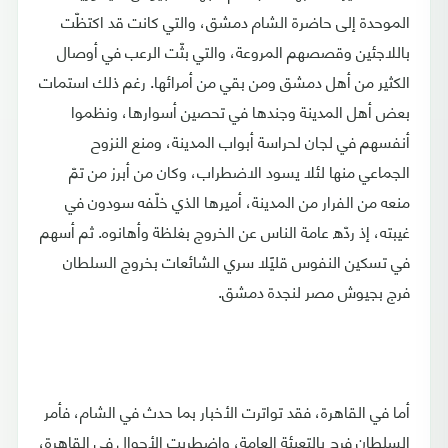
الموحدة إلى حاضرة الشام دمشق، والتي كانت قد اكتظّت
باللاجئين وقصصهم المروعة، والتي بثّت الرعب في أوصال
الكثير من أهل دمشق ومن بقي من أمرائها. رغم ذلك استمات
بعض أهل المدينة وجندها في تحصين أسوارها، ونظموا
أنفسهم في لجان لحراسة أبواب المدينة، ومنع النزوح
الجماعي منها لئلا يسود الاضطراب، وكان من أبرز من تمّ
منعه من الفرار من المدينة، أميرها الذي خلّفه سودون في
غيبته، إذ ردّه عامة الناس عن الخروج بغلظة وأهانوه. ثم أسهم
في تسكين النفوس قليًلا سري الشائعات بخروج السلطان
فرج بجيوش مصر لنجدة دمشق.
أما في القاهرة، فقد تواترت الأخبار بما حدث في الشام، فأمر
السلطان فرج بالتعبئة العامة، واضطربت الأحوال في القاهرة،