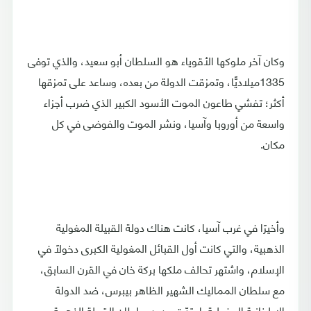
وكان آخر ملوكها الأقوياء هو السلطان أبو سعيد، والذي توفى
1335ميلاديًّا، وتمزقت الدولة من بعده، وساعد على تمزقها
أكثر؛ تفشي طاعون الموت الأسود الكبير الذي ضرب أجزاء
واسعة من أوروبا وآسيا، ونشر الموت والفوضى في كل
مكان.
وأخيرًا في غرب آسيا، كانت هناك دولة القبيلة المغولية
الذهبية، والتي كانت أول القبائل المغولية الكبرى دخولًا في
الإسلام، واشتهر تحالف ملكها بركة خان في القرن السابق،
مع سلطان المماليك الشهير الظاهر بيبرس، ضد الدولة
الإيلخانية المغولية. امتدّت حدود سلطان القبيلة الذهبية