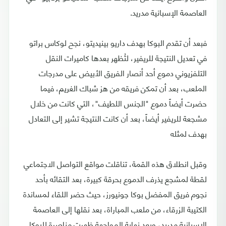
العاصمة الإسبانية مدريد.
فبعد أن تقدم البوكا بهدف داريو بينيديتو، نجح لوكاس براتو
في تعديل النتيجة للريفير، لتُظهر بعدها كاميرات النقل
التلفزيوني دموع أحد أنصار الفريق الأبيض على مدرجات
الملعب، بعد أن تمكن فريقه من هز شباك الغريم، فيما
حضرت أيضاً دموع "الجنس اللطيف"، التي كانت من خلال
مشجعة للريفير أيضاً، بعد أن كانت النتيجة تشير إلى التعادل
بهدف لمثله
وقبل انطلاق هذه القمة، تناقلت مواقع التواصل الاجتماعي
لقطة لمشجع يذرف الدموع بحرقة كبيرة، بعد التقائه بأحد
نجوم فريق المفضل بوكا جونيورز، حيث حضر اللقاء لمساندة
الكتيبة الزرقاء، من ملعب المباراة، بعد نقلها إلى العاصمة
الإسبانية مدريد، وبعد نهاية المواجهة ظهرت مناصرة للبوكا