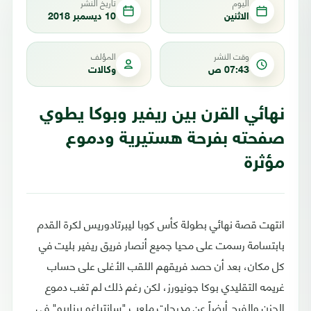
اليوم
تاريخ النشر
الاثنين
10 ديسمبر 2018
وقت النشر
المؤلف
07:43 ص
وكالات
نهائي القرن بين ريفير وبوكا يطوي
صفحته بفرحة هستيرية ودموع
مؤثرة
انتهت قصة نهائي بطولة كأس كوبا ليبرتادوريس لكرة القدم
بابتسامة رسمت على محيا جميع أنصار فريق ريفير بليت في
كل مكان، بعد أن حصد فريقهم اللقب الأغلى على حساب
غريمه التقليدي بوكا جونيورز، لكن رغم ذلك لم تغب دموع
الحزن والفرح أيضاً عن مدرجات ملعب "سانتياغو برنابيو" في