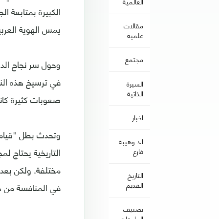
العالمية
الكبيرة بمتابعة 
مقالات
يمس الهوية العربي
علمية
مجتمع
وحول سر نجاح الدر
في ترسيخ هذه الن
السيرة
الذاتية
صعوبات كثيرة كان
اخبار
وتحدث بطل "قيامة
ا.د وهيبة
التاريخية يحتاج ل
فارع
مختلفة. ولكن بعدم
التاريخ
القديم
في المنافسة من خ
تصنيف
الجامعات