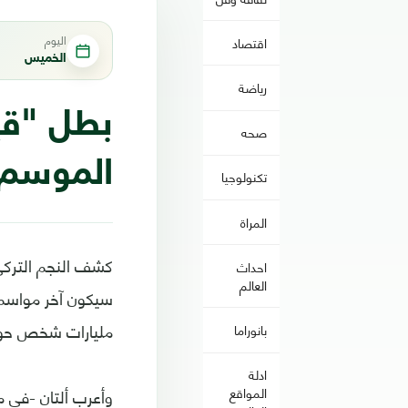
اليوم
اقتصاد
الخميس
رياضة
بطل "قيا
صحه
الموسم ا
تكنولوجيا
المراة
كشف النجم التركي
احداث
العالم
مليارات شخص حول
بانوراما
ادلة
وأعرب ألتان -في م
المواقع