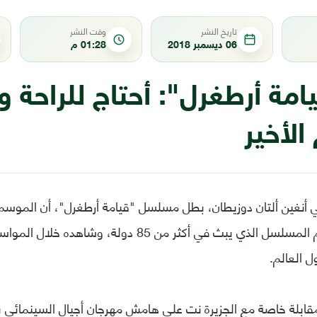
تاريخ النشر
وقت النشر
06 ديسمبر 2018
01:28 م
مة أرطغرل": أحتاج للراحة 
لأخير
 أنغين ألتان دوزيطان، بطل مسلسل "قيامة أرطغرل"، أن الموسم 
 العالم.
قابلة خاصة مع الجزيرة نت على هامش مهرجان أجيال السينمائي ب