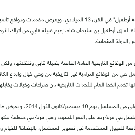
وتدور أحداث "قيامة أرطغرل" في القرن 13 الميلادي، ويعرض مقدمات 
الغازي أرطغرل بن سليمان شاه، زعيم قبيلة قايي من أتراك الأوغ
الدولة العثمانية.
ن الوقائع التاريخية العامة الخاصة بقبيلة قايي وتنقلاتها، ولكن
 هي من الوقائع الدرامية غير التاريخية من وحي خيال وإبداع الكا
أنها تخدم الخط العام للأحداث التاريخية من صراعات وخيانات يقابلها
عُرضت الحلقة الأولى من المسلسل يوم
سل في قرية ريفا على البحر الأسود، وهي قرية في منطقة بيكو
خاصة للخيول المستخدمة في تصوير المسلسل، بالإضافة للخيام و