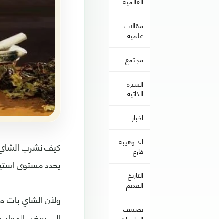
العالمية
مقالات
علمية
مجتمع
السيرة
الذاتية
اخبار
ا.د وهيبة
كيف نشرب الشاي، 
فارع
يحدد مستوى استيع
التاريخ
القديم
ولأن الشاي بات من
تصنيف
إلى بعض المواد وتأ
الجامعات