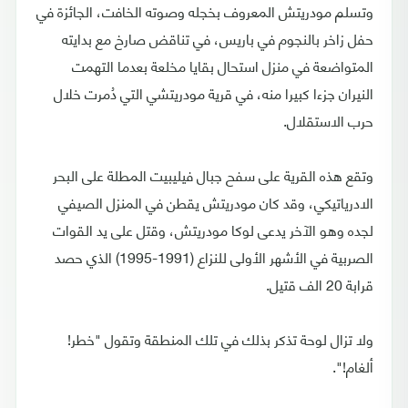
وتسلم مودريتش المعروف بخجله وصوته الخافت، الجائزة في
حفل زاخر بالنجوم في باريس، في تناقض صارخ مع بدايته
المتواضعة في منزل استحال بقايا مخلعة بعدما التهمت
النيران جزءا كبيرا منه، في قرية مودريتشي التي دُمرت خلال
حرب الاستقلال.
وتقع هذه القرية على سفح جبال فيليبيت المطلة على البحر
الادرياتيكي، وقد كان مودريتش يقطن في المنزل الصيفي
لجده وهو الآخر يدعى لوكا مودريتش، وقتل على يد القوات
الصربية في الأشهر الأولى للنزاع (1991-1995) الذي حصد
قرابة 20 الف قتيل.
ولا تزال لوحة تذكر بذلك في تلك المنطقة وتقول "خطر!
ألغام!".