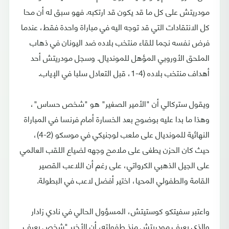
مودريتش على كل ما قد يكون قد ارتكبه. فهو سبق له أن محا
كل الانتقادات التي قد توجه اليه في مباراة واحدة فقط، عندما
فرض نفسه نجما للقاء منتخب بلاده ضد اليونان في ذهاب
الملحق الأوروبي المؤهل للمونديال. وسجل مودريتش أحد
أهداف منتخب بلاده (4-1، قبل التعادل سلبا في الإياب.
ويقول ستركالي أن "الأمير الصغير" هو "شخص حساس"،
وهذا ما بدا عليه بوضوح بعد الخسارة أمام فرنسا في المباراة
النهائية للمونديال على ملعب لوجنيكي في موسكو (2-4)،
حيث كان الحزن يطغى على ملامح وجهه لضياع اللقب العالمي
على الجيل الذهبي الكرواتي، على رغم أن اللاعب القصير
القامة والطفولي المحيا، اختير أفضل لاعب في البطولة.
واعتبر سفيتكو كوستيتش، المسؤول الحالي في نادي زادار
والذي يعرف مودريتش منذ طفولته، أن الأخير "شخص يعرف