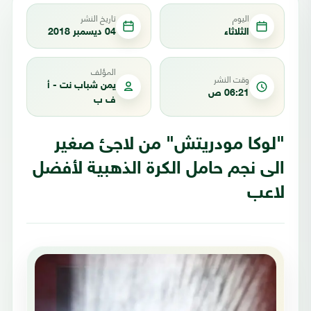
اليوم
تاريخ النشر
الثلاثاء
04 ديسمبر 2018
المؤلف
وقت النشر
يمن شباب نت - أ
06:21 ص
ف ب
"لوكا مودريتش" من لاجئ صغير
الى نجم حامل الكرة الذهبية لأفضل
لاعب