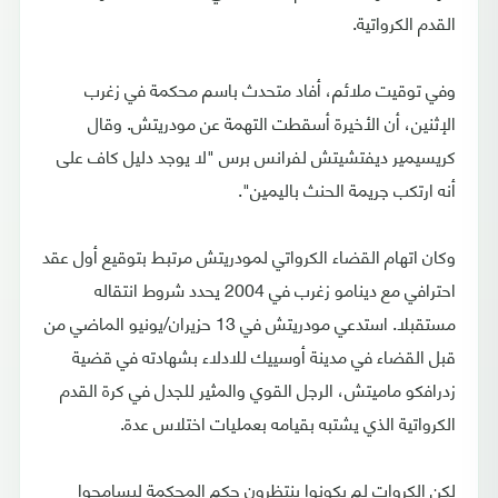
القدم الكرواتية.
وفي توقيت ملائم، أفاد متحدث باسم محكمة في زغرب
الإثنين، أن الأخيرة أسقطت التهمة عن مودريتش. وقال
كريسيمير ديفتشيتش لفرانس برس "لا يوجد دليل كاف على
أنه ارتكب جريمة الحنث باليمين".
وكان اتهام القضاء الكرواتي لمودريتش مرتبط بتوقيع أول عقد
احترافي مع دينامو زغرب في 2004 يحدد شروط انتقاله
مستقبلا. استدعي مودريتش في 13 حزيران/يونيو الماضي من
قبل القضاء في مدينة أوسييك للادلاء بشهادته في قضية
زدرافكو ماميتش، الرجل القوي والمثير للجدل في كرة القدم
الكرواتية الذي يشتبه بقيامه بعمليات اختلاس عدة.
لكن الكروات لم يكونوا ينتظرون حكم المحكمة ليسامحوا