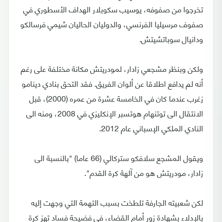
تخرجوا من صفوفه، يوسيب سكوبلار الهداف الأسطوري في
صفوف مرسيليا الفرنسي، والدوليان الحاليان شيمي فرسالكو
ودانيال سوباتشيتش.
ولكن وبنظر مشجعي زادار، لمودريتش مكانة مختلفة على رغم
أنه لم يدافع اطلاقا عن ألوان الفريق. فقد التحق بنادي دينامو
زغرب عندما كان في الخامسة عشرة من عمره (2000)، قبل
الانتقال الى توتنهام هوتسبر الإنكليزي في 2008، ومنه الى
النادي الملكي الإسباني عام 2012.
ويقول المشجع سلافكو ستركالي (66 عاما) "بالنسبة الى
زادار، مودريتش هو من آلهة كرة القدم".
لكن شعبيته الجارفة تلطخت بسبب التهمة التي وجهت إليه
بالإدلاء بشهادة زور أمام القضاء، في فضيحة فساد تهز كرة