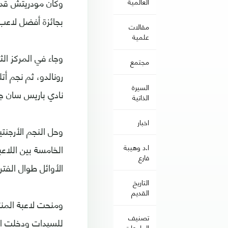
وكان مودريتش قد 
العالمية
بجائزة أفضل لاعب في العالم "The Best" 
مقالات
علمية
وجاء في المركز الث
مجتمع
رونالدو، ثم نجم أت
السيرة
نادي باريس سان جي
الذاتية
اخبار
وحل النجم الأرجنت
الخامسة بين اللاع
ا.د وهيبة
فارع
الأوائل طوال الفتر
التاريخ
القديم
ومنحت لاعبة المنت
تصنيف
للسيدات ودخلت التا
الجامعات