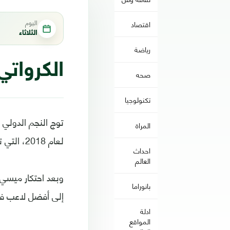
اليوم
اقتصاد
الثلاثاء
رياضة
الكرواتي 
صحه
تكنولوجيا
توج النجم الدولي ا
المراة
لعام 2018، التي تمنحها مجلة فرانس فوتبول الفرنسية لأفضل لاعب في العالم.
احداث
العالم
وبعد احتكار ميسي و
بانوراما
إلى أفضل لاعب في
ادلة
المواقع