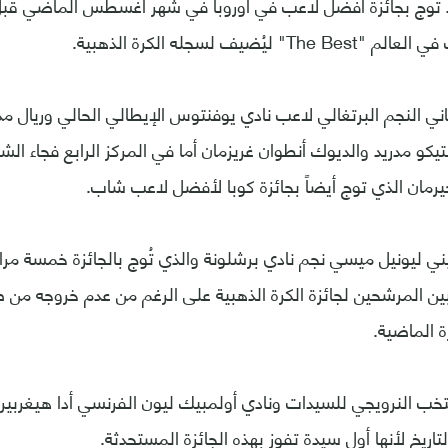
تُوج بجائزة أفضل لاعب في أوروبا في شهر أغسطس الماضي قبل
ليُضيف لسجله الكرة الذهبية.
اني النجم البرتغالي لاعب نادي يوفنتوس الإيطالي الحالي وريال مد
لتيكو مدريد والديوك أنطوان غريزمان أما في المركز الرابع فجاء ال
رمان الذي توج أيضاً بجائزة كوبا لأفضل لاعب شاب.
يني ليونيل ميسي نجم نادي برشلونة والذي تُوج بالجائزة خمسة مر
بين المرشحين لجائزة الكرة الذهبية على الرغم من عدم خروجه من صر
ة الماضية.
خب النرويجي للسيدات ونادي أولمبيك ليون الفرنسي أدا هيغربيرغ 
ريخ لأنها أول سيدة تفوز بهذه الجائزة المستحدثة.