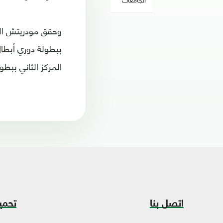
وحقق مودريتش العد
ببطولة دوري أبطال
المركز الثاني ببط
اتصل بنا
تحمي